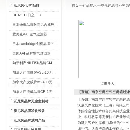
沃尼风代理*品牌
首页
>>
产品展示
>>
空气过滤网
>>
初效
HETACH 日立FFU
日本仓敷品牌耐高温合成纤维过滤棉
爱美克AAF空气过滤器
日本cambridge剑桥品牌空气过滤器
美国AAF品牌空气过滤器
匈牙利产NILFISK品牌GM-80无尘室专用吸尘器
加拿大产虎威牌ASL-10无尘室专用吸尘器
加拿大产虎威牌AS-400无尘室专用吸尘器
点击放大
加拿大产虎威品牌CR-1无尘室专用吸尘器
【直销】南京空调空气空调箱过滤
【直销】南京空调空气空调箱过滤
沃尼风品牌无尘室耗材
沃尼风净化技术（上海）有限公司
沃尼风品牌净化设备
体的综合性技术服务的高科技企业
业、科研教学等高新技术产业等领
沃尼风品牌滤网产品
为满足客户的需求,视质量为企业
诚守信、认真严谨的工作作风、不