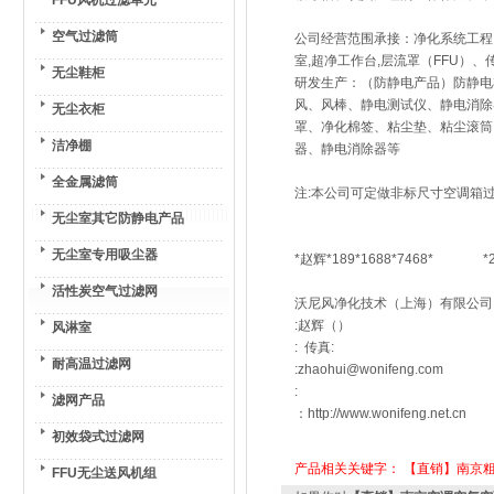
FFU风机过滤单元
空气过滤筒
公司经营范围承接：净化系统工程
室,超净工作台,层流罩（FFU
无尘鞋柜
研发生产：（防静电产品）防静电
风、风棒、静电测试仪、静电消除
无尘衣柜
罩、净化棉签、粘尘垫、粘尘滚筒
洁净棚
器、静电消除器等
全金属滤筒
注:本公司可定做非标尺寸空调箱过
无尘室其它防静电产品
无尘室专用吸尘器
*赵辉*189*1688*7468* *26
活性炭空气过滤网
沃尼风净化技术（上海）有限公司
:赵辉（）
风淋室
: 传真:
耐高温过滤网
:zhaohui@wonifeng.com
:
滤网产品
：http://www.wonifeng.net.cn
初效袋式过滤网
产品相关关键字：
【直销】南京
FFU无尘送风机组