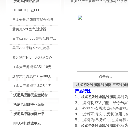
沃尼风代理*品牌
首页
>>
产品展示
>>
空气过滤网
>>
初效
HETACH 日立FFU
日本仓敷品牌耐高温合成纤维过滤棉
爱美克AAF空气过滤器
日本cambridge剑桥品牌空气过滤器
美国AAF品牌空气过滤器
匈牙利产NILFISK品牌GM-80无尘室专用吸尘器
加拿大产虎威牌ASL-10无尘室专用吸尘器
加拿大产虎威牌AS-400无尘室专用吸尘器
点击放大
板式初效过滤器,过滤网 空气过滤
加拿大产虎威品牌CR-1无尘室专用吸尘器
产品特性：
沃尼风品牌无尘室耗材
1、
滤料为
板式初效过滤器,过滤网
2、 滤网制成V字型，给予气
沃尼风品牌净化设备
3、 外框可依需求成镀锌铁框
4、 滤料可清洗，反复使用，
沃尼风品牌滤网产品
5、 滤料为缠绕式，过滤面
FFU风机过滤单元
6、
外框
板式初效过滤器,过滤网