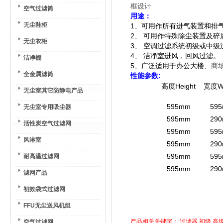
框设计
空气过滤筒
用途：
无尘鞋柜
1、
可用作所有进气装置和排
2、 可用作特殊除尘装置及碎
无尘衣柜
3、 空调过滤系统初级或中级
4、 洁净室进风，回风过滤。
洁净棚
5、广泛适用于办公大楼、
商
全金属滤筒
性能参数:
高度Height
宽度W
无尘室其它防静电产品
595mm
59
无尘室专用吸尘器
595mm
29
活性炭空气过滤网
595mm
59
风淋室
595mm
29
595mm
59
耐高温过滤网
595mm
29
滤网产品
初效袋式过滤网
FFU无尘送风机组
产品相关关键字：
过滤器
初级
高
空气过滤网