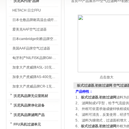
沃尼风代理*品牌
首页
>>
产品展示
>>
空气过滤网
>>
初效
HETACH 日立FFU
日本仓敷品牌耐高温合成纤维过滤棉
爱美克AAF空气过滤器
日本cambridge剑桥品牌空气过滤器
美国AAF品牌空气过滤器
匈牙利产NILFISK品牌GM-80无尘室专用吸尘器
加拿大产虎威牌ASL-10无尘室专用吸尘器
加拿大产虎威牌AS-400无尘室专用吸尘器
点击放大
板式过滤器,初效过滤网 空气过滤
加拿大产虎威品牌CR-1无尘室专用吸尘器
产品特性：
沃尼风品牌无尘室耗材
1
、
板式过滤器,初效过滤网
滤料为
2
、
滤网制成
V
字型，给予气流提供
沃尼风品牌净化设备
3
、
外框可依需求做成镀锌铁框或
4
、
滤料可清洗，反复使用，经济
沃尼风品牌滤网产品
5
、
滤料为缠绕式，过滤面积增大
FFU风机过滤单元
6
、
板式过滤器,初效过滤网
外框为