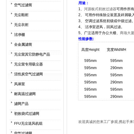
用途：
空气过滤筒
1
、
河源板式初效过滤器
可用作所
无尘鞋柜
2
、
可用作特殊除尘装置及碎屑吸
3
、
空调过滤系统初级或中级过滤
无尘衣柜
4
、
洁净室进风，回风过滤。
5
、
广泛适用于办公大楼、
商场大
洁净棚
性能参数
:
全金属滤筒
高度
Height
宽度
WidWH
无尘室其它防静电产品
595mm
595mm
无尘室专用吸尘器
595mm
290mm
活性炭空气过滤网
595mm
595mm
595mm
290mm
风淋室
595mm
595mm
耐高温过滤网
595mm
290mm
滤网产品
初效袋式过滤网
欢迎真诚的您来工厂参观,携起手来
FFU无尘送风机组
空气过滤网