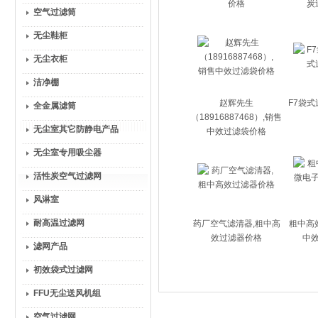
价格
炭
空气过滤筒
无尘鞋柜
无尘衣柜
洁净棚
赵辉先生
F7袋式
全金属滤筒
（18916887468）,销售
无尘室其它防静电产品
中效过滤袋价格
无尘室专用吸尘器
活性炭空气过滤网
风淋室
耐高温过滤网
药厂空气滤清器,粗中高
粗中高
效过滤器价格
中
滤网产品
初效袋式过滤网
FFU无尘送风机组
空气过滤网