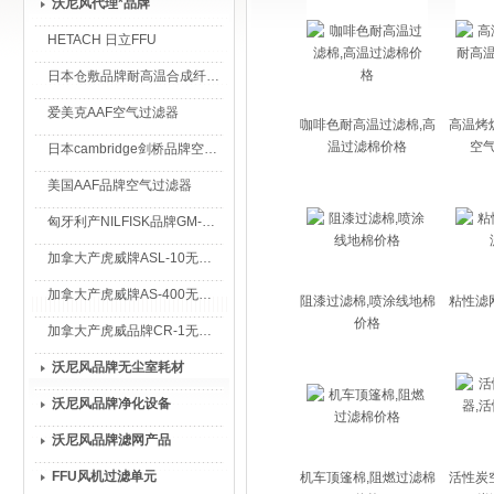
沃尼风代理*品牌
HETACH 日立FFU
日本仓敷品牌耐高温合成纤维过滤棉
爱美克AAF空气过滤器
咖啡色耐高温过滤棉,高
高温烤
温过滤棉价格
空
日本cambridge剑桥品牌空气过滤器
美国AAF品牌空气过滤器
匈牙利产NILFISK品牌GM-80无尘室专用吸尘器
加拿大产虎威牌ASL-10无尘室专用吸尘器
加拿大产虎威牌AS-400无尘室专用吸尘器
阻漆过滤棉,喷涂线地棉
粘性滤
价格
加拿大产虎威品牌CR-1无尘室专用吸尘器
沃尼风品牌无尘室耗材
沃尼风品牌净化设备
沃尼风品牌滤网产品
FFU风机过滤单元
机车顶篷棉,阻燃过滤棉
活性炭