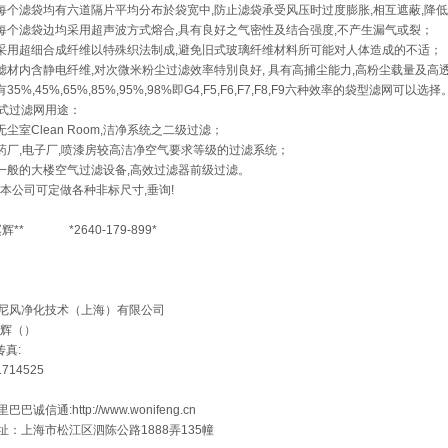
 每个滤袋均有六道隔片平均分布於袋宽中,防止滤袋承受风压时过度膨胀,相互遮蔽,降
 每个滤袋边均采用超声波方式熔合,具有良好之气密性及结合强度,不产生漏气或裂；
 采用超细合成纤维以特殊织法制成,避免旧式玻璃纤维材料所可能对人体造成的不适；
 滤材内含静电纤维,对次微米粉尘过滤效率特別良好, 具有高捕尘能力,高粉尘载量及高
 有35%,45%,65%,85%,95%,98%即G4,F5,F6,F7,F8,F9六种效率的袋型滤网可以选择
式过滤网用途：
 无尘室Clean Room,洁净系统之二级过滤；
 药厂,电子厂,喷漆房较高洁净空气要求等级的过滤系统；
 一般的大楼空气过滤设备,高效过滤器前级过滤。
:本公司可定做各种非标尺寸,垂询!
赵辉** *2640-179-899*
尼风净化技术（上海）有限公司
赵辉（）
传真:
1714525
巴巴诚信通:http://www.wonifeng.cn
址：上海市松江区泗陈公路1888弄135幢