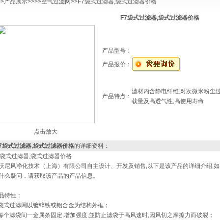
>>
产品展示
>>>>
空气过滤网
>>F7袋式过滤器,袋式过滤器价格
F7袋式过滤器,袋式过滤器价格
产品型号：
产品报价：
滤材内含静电纤维,对次微米粉尘过
产品特点：
载量及高透气性,高使用寿命
点击放大
F7袋式过滤器,袋式过滤器价格
的详细资料：
7袋式过滤器,袋式过滤器价格
沃尼风净化技术（上海）有限公司自主设计、开发及销售,以下是该产品的详细介绍,
什么疑问，请获取该产品的产品信息。
品特性：
 袋式过滤网以镀锌铁或铝合金为结构外框；
 每个滤袋间一金属条固定,增加强度,並防止滤袋于高风速时,因风切之摩擦力而破裂；