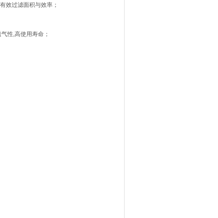
低有效过滤面积与效率；
透气性,高使用寿命；
。