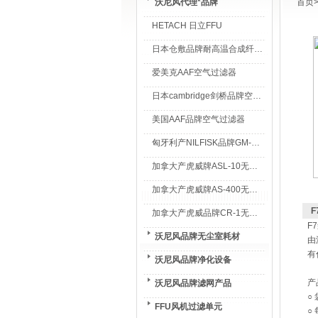
沃尼风代理*品牌
首页
HETACH 日立FFU
日本仓敷品牌耐高温合成纤维过滤棉
爱美克AAF空气过滤器
日本cambridge剑桥品牌空气过滤器
美国AAF品牌空气过滤器
匈牙利产NILFISK品牌GM-80无尘室专用吸尘器
加拿大产虎威牌ASL-10无尘室专用吸尘器
加拿大产虎威牌AS-400无尘室专用吸尘器
加拿大产虎威品牌CR-1无尘室专用吸尘器
F
沃尼风品牌无尘室耗材
由
有
沃尼风品牌净化设备
产
沃尼风品牌滤网产品
○
FFU风机过滤单元
○