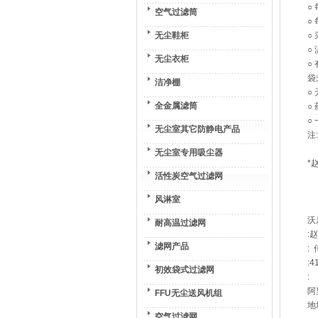
○
空气过滤筒
○
无尘鞋柜
○
○
无尘衣柜
○
袋
洁净棚
○
全金属滤筒
○
○
无尘室其它防静电产品
注
无尘室专用吸尘器
*
活性炭空气过滤网
风淋室
沃
耐高温过滤网
:
滤网产品
: 
:4
初效袋式过滤网
:
阿里
FFU无尘送风机组
地
空气过滤网