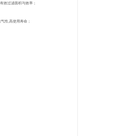
低有效过滤面积与效率；
透气性,高使用寿命；
。