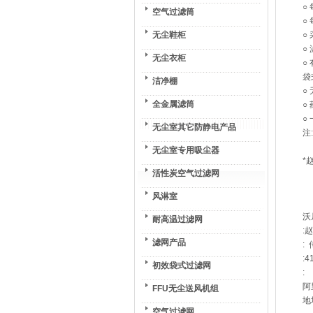
○
空气过滤筒
○
无尘鞋柜
○
○
无尘衣柜
○
袋
洁净棚
○
全金属滤筒
○
○
无尘室其它防静电产品
注
无尘室专用吸尘器
*
活性炭空气过滤网
风淋室
沃
耐高温过滤网
:
滤网产品
: 
:4
初效袋式过滤网
:
阿里
FFU无尘送风机组
地
空气过滤网