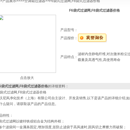
>>
产品展示
>>>>
空调箱过滤器
>>F6袋式过滤网,F8袋式过滤器价格
F6袋式过滤网,F8袋式过滤器价格
产品型号：
产品报价：
滤材内含静电纤维,对次微米粉尘过
产品特点：
载量及高透气性,高使用寿命
点击放大
6袋式过滤网,F8袋式过滤器价格
的详细资料：
6袋式过滤网,F8袋式过滤器价格
沃尼风净化技术（上海）有限公司自主设计、开发及销售,以下是该产品的详细介绍,
什么疑问，请获取该产品的产品信息。
品特性：
 袋式过滤网以镀锌铁或铝合金为结构外框；
 每个滤袋间一金属条固定,增加强度,並防止滤袋于高风速时,因风切之摩擦力而破裂；