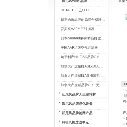
沃尼风代理*品牌
首页
HETACH 日立FFU
日本仓敷品牌耐高温合成纤维过滤棉
爱美克AAF空气过滤器
日本cambridge剑桥品牌空气过滤器
美国AAF品牌空气过滤器
匈牙利产NILFISK品牌GM-80无尘室专用吸尘器
加拿大产虎威牌ASL-10无尘室专用吸尘器
加拿大产虎威牌AS-400无尘室专用吸尘器
F
加拿大产虎威品牌CR-1无尘室专用吸尘器
F
沃尼风品牌无尘室耗材
由
有
沃尼风品牌净化设备
产
沃尼风品牌滤网产品
○
FFU风机过滤单元
○