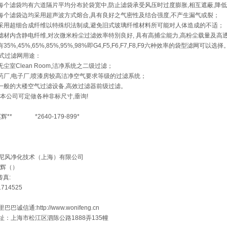
 每个滤袋均有六道隔片平均分布於袋宽中,防止滤袋承受风压时过度膨胀,相互遮蔽,降
 每个滤袋边均采用超声波方式熔合,具有良好之气密性及结合强度,不产生漏气或裂；
 采用超细合成纤维以特殊织法制成,避免旧式玻璃纤维材料所可能对人体造成的不适；
 滤材内含静电纤维,对次微米粉尘过滤效率特別良好, 具有高捕尘能力,高粉尘载量及高
 有35%,45%,65%,85%,95%,98%即G4,F5,F6,F7,F8,F9六种效率的袋型滤网可以选择
式过滤网用途：
 无尘室Clean Room,洁净系统之二级过滤；
 药厂,电子厂,喷漆房较高洁净空气要求等级的过滤系统；
 一般的大楼空气过滤设备,高效过滤器前级过滤。
:本公司可定做各种非标尺寸,垂询!
赵辉** *2640-179-899*
尼风净化技术（上海）有限公司
赵辉（）
传真:
1714525
巴巴诚信通:http://www.wonifeng.cn
址：上海市松江区泗陈公路1888弄135幢