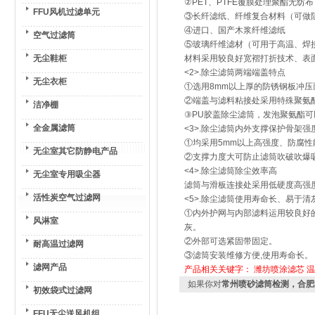
②PET、PTFE覆膜处理聚酯无
FFU风机过滤单元
③长纤滤纸、纤维复合材料（可做
④进口、国产木浆纤维滤纸
空气过滤筒
⑤玻璃纤维滤材（可用于高温、焊
无尘鞋柜
材料采用较良好宽褶打折技术、表
<2>.除尘滤筒两端端盖特点
无尘衣柜
①选用8mm以上厚的防锈钢板冲压
②端盖与滤料粘接处采用特殊聚氨
洁净棚
③PU胶盖除尘滤筒，发泡聚氨酯
全金属滤筒
<3>.除尘滤筒内外支撑保护骨架强
①均采用5mm以上高强度、防腐性
无尘室其它防静电产品
②支撑力度大可防止滤筒吹破吹爆吸
<4>.除尘滤筒除尘效率高
无尘室专用吸尘器
滤筒与滑板连接处采用低硬度高强度
活性炭空气过滤网
<5>.除尘滤筒使用寿命长、易于清
①内外护网与内部滤料运用较良好
风淋室
灰。
②外部可选紧固带固定。
耐高温过滤网
③滤筒安装维修方便,使用寿命长。
滤网产品
产品相关关键字：
潍坊喷涂滤芯
温
如果你对
常州喷砂滤筒检测，合肥
初效袋式过滤网
FFU无尘送风机组