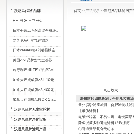
沃尼风代理*品牌
首页
>>
产品展示
>>
沃尼风品牌滤网产
HETACH 日立FFU
日本仓敷品牌耐高温合成纤维过滤棉
爱美克AAF空气过滤器
日本cambridge剑桥品牌空气过滤器
美国AAF品牌空气过滤器
匈牙利产NILFISK品牌GM-80无尘室专用吸尘器
加拿大产虎威牌ASL-10无尘室专用吸尘器
加拿大产虎威牌AS-400无尘室专用吸尘器
点击放大
常州喷砂滤筒检测，合肥涂装机滤
加拿大产虎威品牌CR-1无尘室专用吸尘器
常州喷砂滤筒检测，合肥涂装机滤
沃尼风品牌无尘室耗材
【纸质滤筒】
电镀锌端盖，不易生锈，电镀菱形
沃尼风品牌净化设备
除尘滤筒多种可选滤料.纸质滤筒
①普通聚酯复合无纺布
沃尼风品牌滤网产品