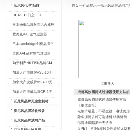
沃尼风代理*品牌
首页
>>
产品展示
>>
沃尼风品牌滤网产
HETACH 日立FFU
日本仓敷品牌耐高温合成纤维过滤棉
爱美克AAF空气过滤器
日本cambridge剑桥品牌空气过滤器
美国AAF品牌空气过滤器
匈牙利产NILFISK品牌GM-80无尘室专用吸尘器
加拿大产虎威牌ASL-10无尘室专用吸尘器
加拿大产虎威牌AS-400无尘室专用吸尘器
点击放大
加拿大产虎威品牌CR-1无尘室专用吸尘器
成都高效圆筒式过滤器使用方法
的
成都高效圆筒式过滤器使用方法，
沃尼风品牌无尘室耗材
【纸质滤筒】
沃尼风品牌净化设备
电镀锌端盖，不易生锈，电镀菱形
除尘滤筒多种可选滤料.纸质滤筒
沃尼风品牌滤网产品
①普通聚酯复合无纺布
②PET、PTFE覆膜处理聚酯无