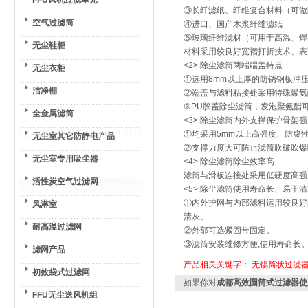
FFU风机过滤单元
③长纤滤纸、纤维复合材料（可做
空气过滤筒
④进口、国产木浆纤维滤纸
⑤玻璃纤维滤材（可用于高温、焊
无尘鞋柜
材料采用较良好宽褶打折技术、表
<2>.除尘滤筒两端端盖特点
无尘衣柜
①选用8mm以上厚的防锈钢板冲
洁净棚
②端盖与滤料粘接处采用特殊聚氨
③PU胶盖除尘滤筒，发泡聚氨酯
全金属滤筒
<3>.除尘滤筒内外支撑保护骨架
①均采用5mm以上高强度、防腐
无尘室其它防静电产品
②支撑力度大可防止滤筒吹破吹爆
无尘室专用吸尘器
<4>.除尘滤筒除尘效率高
滤筒与滑板连接处采用低硬度高强度
活性炭空气过滤网
<5>.除尘滤筒使用寿命长、易于清
①内外护网与内部滤料运用较良好
风淋室
清灰。
耐高温过滤网
②外部可选紧固带固定。
③滤筒安装维修方便,使用寿命长
滤网产品
产品相关关键字：
无锡筒状过滤
初效袋式过滤网
如果你对
成都高效圆筒式过滤器使
FFU无尘送风机组