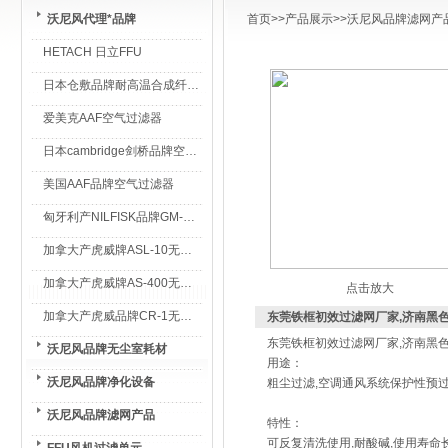
沃尼风代理*品牌
首页
>>
产品展示
>>
沃尼风品牌滤网产
HETACH 日立FFU
日本仓敷品牌耐高温合成纤维过滤棉
爱美克AAF空气过滤器
日本cambridge剑桥品牌空气过滤器
美国AAF品牌空气过滤器
匈牙利产NILFISK品牌GM-80无尘室专用吸尘器
加拿大产虎威牌ASL-10无尘室专用吸尘器
加拿大产虎威牌AS-400无尘室专用吸尘器
点击放大
加拿大产虎威品牌CR-1无尘室专用吸尘器
东莞铁框初效过滤网厂家,济南黑
东莞铁框初效过滤网厂家,济南黑
沃尼风品牌无尘室耗材
用途：
沃尼风品牌净化设备
粗尘过滤,空调通风系统保护性预
沃尼风品牌滤网产品
特性：
可反复清洗使用,耐酸碱,使用寿命