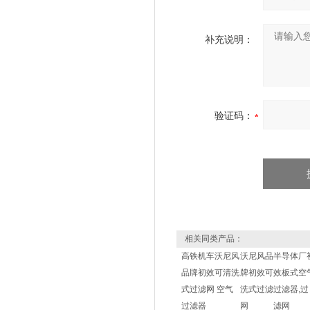
补充说明：
验证码：
相关同类产品：
高铁机车沃尼风
沃尼风品
半导体厂
品牌初效可清洗
牌初效可
效板式空
式过滤网 空气
洗式过滤
过滤器,过
过滤器
网
滤网