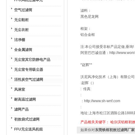
FFU风机过滤单元
空气过滤筒
滤料：
黑色尼龙网
无尘鞋柜
框架：
无尘衣柜
铝合金框
洁净棚
注:本公司接受非标产品定做,垂询!
全金属滤筒
阿里巴巴诚信通：http://www.won
无尘室其它防静电产品
*赵辉**
无尘室专用吸尘器
沃尼风净化技术（上海）有限公司
活性炭空气过滤网
:赵辉（）
: 传真:
风淋室
:
耐高温过滤网
：http://www.sh-wnf.com
:
滤网产品
地址:上海市松江区泗陈公路1888弄
初效袋式过滤网
产品相关关键字：
哈尔滨铝框初
FFU无尘送风机组
如果你对
东莞铁框初效过滤网厂家