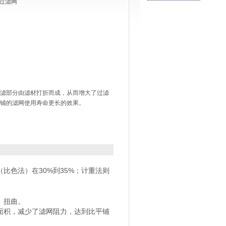
过滤网
滤部分由滤材打折而成，从而增大了过滤
铺的滤网使用寿命更长的效果。
（比色法）在30%到35%；计重法则
、扭曲。
面积，减少了滤网阻力，达到比平铺