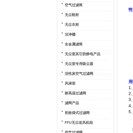
空气过滤筒
性
无尘鞋柜
无尘衣柜
洁净棚
全金属滤筒
无尘室其它防静电产品
无尘室专用吸尘器
活性炭空气过滤网
用
风淋室
1
耐高温过滤网
2
3
滤网产品
4
5
初效袋式过滤网
FFU无尘送风机组
空气过滤网