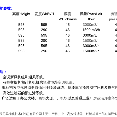
能参数:
高度Height
宽度Wid
厚度
风量Rated air
初
WH
ickness
flow
WH
press
595
595
46
3000m
3
/h
4
595
290
46
1500 m
3
/h
595
595
46
3000m
3
/h
4
595
290
46
1500m
3
/h
4
595
595
46
3000m
3
/h
4
595
290
46
1500m
3
/h
4
途：
、 空调新风机组和通风系统。
、 程控交换机和计算机机房恒温恒湿
空调机组
。
、
特适用于喷漆系统、喷漆车间预过滤空压机及燃气
纸框初效空气过滤器
、 高效过滤器的预过滤系统。
、广泛适用于办公大楼、
商场
大厦、、机场以及普通工业
厂房或洁净室
等
沃尼风净化技术(上海)有限公司主要生产粗、中、高效过滤器、过滤棉等空气过滤设备