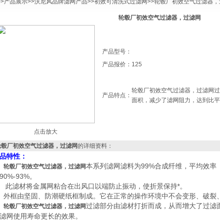
>>
产品展示
>>
沃尼风品牌滤网产品
>>
初效可清洗式过滤网
>>轮毂厂初效空气过滤器，
轮毂厂初效空气过滤器，过滤网
产品型号：
产品报价：
125
轮毂厂初效空气过滤器，过滤网过
产品特点：
面积，减少了滤网阻力，达到比平
点击放大
轮毂厂初效空气过滤器，过滤网
的详细资料：
品特性：
、
本系列滤网
滤料
为99%合成纤维，平均效率
轮毂厂初效空气过滤器，过滤网
90%-93%。
、 此滤材将金属网粘合在出风口以端防止振动，使折景保持*。
、外框由坚固、防潮硬纸框制成。它在正常的操作环境中不会变形、破裂
、
过滤部分由滤材
打折而成，从而增大了过滤
轮毂厂初效空气过滤器，过滤网
滤网使用寿命更长的效果。