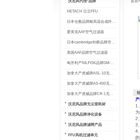
沃尼风代理*品牌
首页
HETACH 日立FFU
日本仓敷品牌耐高温合成纤维过滤棉
爱美克AAF空气过滤器
日本cambridge剑桥品牌空气过滤器
美国AAF品牌空气过滤器
匈牙利产NILFISK品牌GM-80无尘室专用吸尘器
加拿大产虎威牌ASL-10无尘室专用吸尘器
加拿大产虎威牌AS-400无尘室专用吸尘器
加拿大产虎威品牌CR-1无尘室专用吸尘器
产
沃尼风品牌无尘室耗材
1
为
沃尼风品牌净化设备
2
3
沃尼风品牌滤网产品
4
FFU风机过滤单元
的