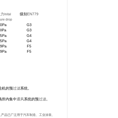
阻力
级别
EN779
Inital
ure drop
0Pa
G3
4
Pa
G3
0
5Pa
G4
5Pa
G4
9Pa
F5
9Pa
F5
轮机的预
过滤
系统。
场所内集中
通风
系统的预
过滤
。
,产品已广泛用于汽车制造、工业涂装、