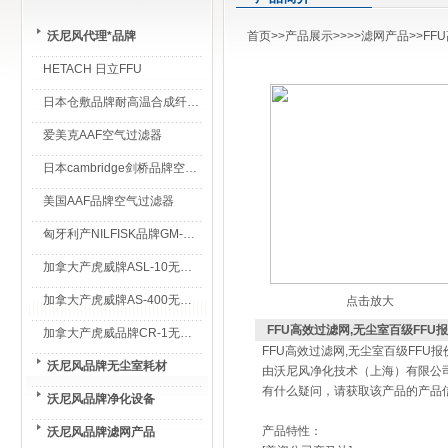
沃尼风代理*品牌
首页
>>
产品展示
>>>>
滤网产品
>>F
HETACH 日立FFU
日本仓敷品牌耐高温合成纤维过滤棉
爱美克AAF空气过滤器
日本cambridge剑桥品牌空气过滤器
美国AAF品牌空气过滤器
匈牙利产NILFISK品牌GM-80无尘室专用吸尘器
加拿大产虎威牌ASL-10无尘室专用吸尘器
加拿大产虎威牌AS-400无尘室专用吸尘器
点击放大
FFU高效过滤网,无尘室百级FFU
加拿大产虎威品牌CR-1无尘室专用吸尘器
FFU高效过滤网,无尘室百级FFU报
沃尼风品牌无尘室耗材
由沃尼风净化技术（上海）有限公
有什么疑问，请获取该产品的产品
沃尼风品牌净化设备
产品特性：
沃尼风品牌滤网产品