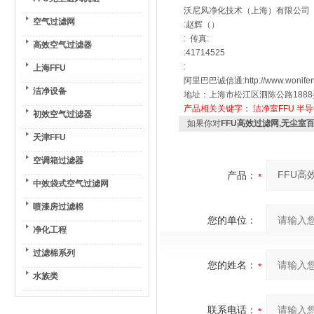
沃尼风净化技术（上海）有限公司
空气过滤网
:赵辉（）
: 传真:
高效空气过滤器
:41714525
:
上海FFU
阿里巴巴诚信通:http://www.wonifen
洁净设备
地址：上海市松江区泗陈公路1888
产品相关关键字：
洁净室FFU
半导
初效空气过滤器
如果你对
FFU高效过滤网,无尘室百
天津FFU
空调箱过滤器
产品：
中效袋式空气过滤网
喷漆房过滤棉
您的单位：
净化工程
过滤棉系列
您的姓名：
水族类
联系电话：