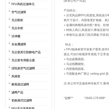
[美资公司产马达]
FFU风机过滤单元
产品特点：
空气过滤筒
○ 沃尼风品牌FFU高度低,系统设计时
无尘鞋柜
构尺寸设计。内部装置扩散板．风
○ 金属结构顺风道内胆,*老化．杜
无尘衣柜
○ 特殊入风口,风道设计,降低压损
○ 单相马达,提供三段式调速,可
洁净棚
全金属滤筒
特点：
○ FFU箱体材质可依客户需求,
无尘室其它防静电产品
接点,可自行检视异常原因,于正常
○ 马达超载跳脱。
无尘室专用吸尘器
○ 马达线圈烧毀。
活性炭空气过滤网
○ 内部接线脱落。
○ 可搭配各种厂牌之 ceiling gr
风淋室
注:本公司可定做各种非标尺寸,垂询
耐高温过滤网
滤网产品
*赵辉** *2640-179-899*
初效袋式过滤网
FFU无尘送风机组