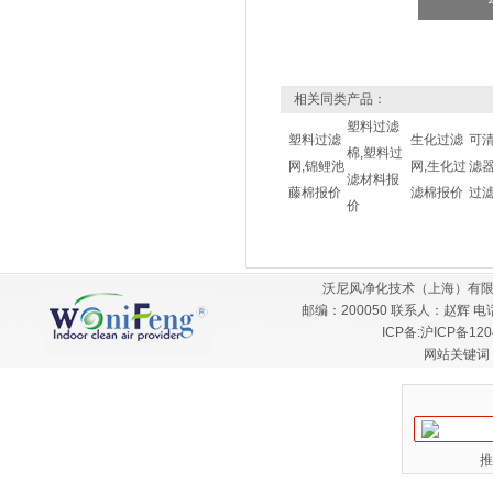
相关同类产品：
塑料过滤
塑料过滤
生化过滤
可
棉,塑料过
网,锦鲤池
网,生化过
滤器
滤材料报
藤棉报价
滤棉报价
过
价
沃尼风净化技术（上海）有限
邮编：200050 联系人：赵辉 电话：
ICP备:
沪ICP备120
网站关键词
推