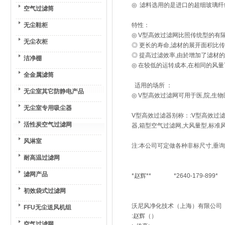
◎ 滤料选用的是进口的超细玻璃纤
空气过滤筒
无尘鞋柜
特性：
◎ V型高效过滤网比照传统型的有
无尘衣柜
◎ 更长的寿命,滤材的展开面积比
◎ 提高过滤效率,由於增加了滤材的面积
洁净棚
◎ 在较低的运转成本,在相同的风量下
全金属滤筒
适用的场所 ：
无尘室其它防静电产品
◎ V型高效过滤网可用于医,院,生物
无尘室专用吸尘器
V型高效过滤器别称：:V型高效过滤
活性炭空气过滤网
器,箱型空气过滤网,大风量型,标
风淋室
注:本公司可定做各种非标尺寸,垂询
耐高温过滤网
滤网产品
*赵辉** *2640-179-899*
初效袋式过滤网
沃尼风净化技术（上海）有限公司
FFU无尘送风机组
:赵辉（）
空气过滤网