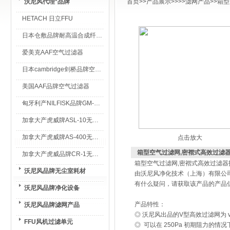
沃尼风代理*品牌
首页
>>
产品展示
>>>>
滤网产品
>>箱
HETACH 日立FFU
日本仓敷品牌耐高温合成纤维过滤棉
爱美克AAF空气过滤器
日本cambridge剑桥品牌空气过滤器
美国AAF品牌空气过滤器
匈牙利产NILFISK品牌GM-80无尘室专用吸尘器
加拿大产虎威牌ASL-10无尘室专用吸尘器
加拿大产虎威牌AS-400无尘室专用吸尘器
点击放大
箱型空气过滤网,密褶式高效过滤
加拿大产虎威品牌CR-1无尘室专用吸尘器
箱型空气过滤网,密褶式高效过滤器
沃尼风品牌无尘室耗材
由沃尼风净化技术（上海）有限公
有什么疑问，请获取该产品的产品
沃尼风品牌净化设备
产品特性：
沃尼风品牌滤网产品
◎ 沃尼风出品的V型高效过滤网为 
FFU风机过滤单元
◎ 可以在 250Pa 初期阻力的情况下风速