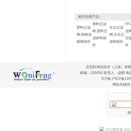
相关同类产品：
塑料过滤
FF
塑料过滤
生化过滤
棉,塑料过
滤
网,锦鲤池
网,生化过
滤材料报
百级
藤棉报价
滤棉报价
价
价
沃尼风净化技术（上海）有限
邮编：200050 联系人：赵辉 电话：
ICP备:
沪ICP备120
网站关键词
推
沪公网安备 3101