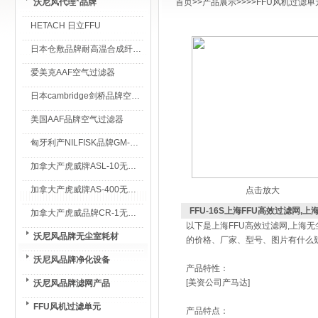
沃尼风代理*品牌
首页
>>
产品展示
>>>>
FFU风机过滤单
HETACH 日立FFU
日本仓敷品牌耐高温合成纤维过滤棉
爱美克AAF空气过滤器
日本cambridge剑桥品牌空气过滤器
美国AAF品牌空气过滤器
匈牙利产NILFISK品牌GM-80无尘室专用吸尘器
加拿大产虎威牌ASL-10无尘室专用吸尘器
加拿大产虎威牌AS-400无尘室专用吸尘器
点击放大
FFU-16S上海FFU高效过滤网,
加拿大产虎威品牌CR-1无尘室专用吸尘器
以下是上海FFU高效过滤网,上海
沃尼风品牌无尘室耗材
的价格、厂家、型号、图片有什么疑
沃尼风品牌净化设备
产品特性：
[美资公司产马达]
沃尼风品牌滤网产品
FFU风机过滤单元
产品特点：