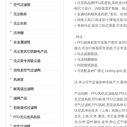
○ 沃尼风品牌FFU高度低,系统设计时
空气过滤筒
构尺寸设计。内部装置扩散板．风
无尘鞋柜
○ 金属结构顺风道内胆,*老化．杜
○ 特殊入风口,风道设计,降低压损
无尘衣柜
○ 单相马达,提供三段式调速,可
洁净棚
特点：
全金属滤筒
○ FFU箱体材质可依客户需求,
接点,可自行检视异常原因,于正常
无尘室其它防静电产品
○ 马达超载跳脱。
○ 马达线圈烧毀。
无尘室专用吸尘器
○ 内部接线脱落。
活性炭空气过滤网
○ 可搭配各种厂牌之 ceiling gr
风淋室
注:本公司可定做各种非标尺寸,垂询
耐高温过滤网
产品别称：FFU风机过滤机组,FFU生产厂
滤网产品
无尘送风机,FFU标准,FFU过滤器,百
空气过滤机,FFU风机,层流送风单元
初效袋式过滤网
沃尼风净化技术（上海）有限公司主
北京,上海,天津, 重庆, 河北省,邯郸
FFU无尘送风机组
兴,台州,温州,丽水,金华,舟山,辽宁省
空气过滤网