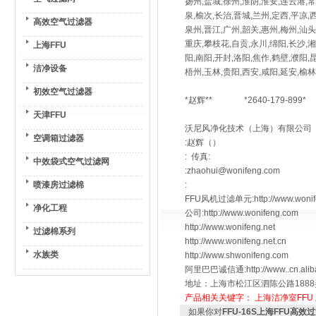
扬州,盐城,徐州,淮阴,淮安,连云港,常
泉,榆次,长治,晋城,兰州,定西,平凉,
高效空气过滤器
泉州,晋江,广州,韶关,惠州,梅州,汕头
重庆,攀枝花,自贡,永川,绵阳,长沙,湘
上海FFU
阳,南阳,开封,洛阳,焦作,鹤壁,濮阳,
洁净设备
梧州,玉林,贵阳,西安,咸阳,延安
初效空气过滤器
*赵辉** *2640-179-899*
天津FFU
沃尼风净化技术（上海）有限公司
空调箱过滤器
:赵辉（）
: 传真:
中效袋式空气过滤网
:zhaohui@wonifeng.com
喷漆房过滤棉
:
FFU风机过滤单元:http://www.wonifen
净化工程
公司:http://www.wonifeng.com
http://www.wonifeng.net
过滤棉系列
http://www.wonifeng.net.cn
水族类
http://www.shwonifeng.com
阿里巴巴诚信通:http://www..cn.alib
地址：上海市松江区泗陈公路1888
产品相关关键字：
上海洁净室FFU
如果你对
FFU-16S上海FFU高