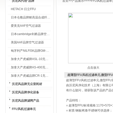
沃尼风代理*品牌
首页
>>
产品展示
>>>>
FFU风机过滤单
HETACH 日立FFU
日本仓敷品牌耐高温合成纤维过滤棉
爱美克AAF空气过滤器
日本cambridge剑桥品牌空气过滤器
美国AAF品牌空气过滤器
匈牙利产NILFISK品牌GM-80无尘室专用吸尘器
加拿大产虎威牌ASL-10无尘室专用吸尘器
加拿大产虎威牌AS-400无尘室专用吸尘器
点击放大
超薄型FFU风机过滤单元,微型FF
加拿大产虎威品牌CR-1无尘室专用吸尘器
超薄型FFU风机过滤单元,微型FF
沃尼风品牌无尘室耗材
由沃尼风净化技术（上海）有限公
有什么疑问，请获取该产品的产品
沃尼风品牌净化设备
产品特性：
沃尼风品牌滤网产品
○ 超薄型FFU标准规格:1170×570
FFU风机过滤单元
○ 材质:钢板烤漆/不銹钢可供选择；