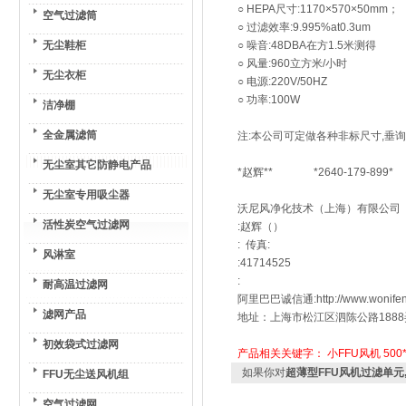
○ HEPA尺寸:1170×570×50mm；
空气过滤筒
○ 过滤效率:9.995%at0.3um
无尘鞋柜
○ 噪音:48DBA在方1.5米测得
○ 风量:960立方米/小时
无尘衣柜
○ 电源:220V/50HZ
○ 功率:100W
洁净棚
全金属滤筒
注:本公司可定做各种非标尺寸,垂询
无尘室其它防静电产品
*赵辉** *2640-179-899*
无尘室专用吸尘器
沃尼风净化技术（上海）有限公司
活性炭空气过滤网
:赵辉（）
: 传真:
风淋室
:41714525
:
耐高温过滤网
阿里巴巴诚信通:http://www.wonifen
滤网产品
地址：上海市松江区泗陈公路1888
初效袋式过滤网
产品相关关键字：
小FFU风机
500
如果你对
超薄型FFU风机过滤单元
FFU无尘送风机组
空气过滤网