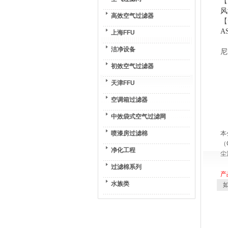
【
风
高效空气过滤器
【
A
上海FFU
洁净设备
尼
5
初效空气过滤器
注
天津FFU
空调箱过滤器
中效袋式空气过滤网
喷漆房过滤棉
本
（
净化工程
尘
过滤棉系列
产
水族类
如