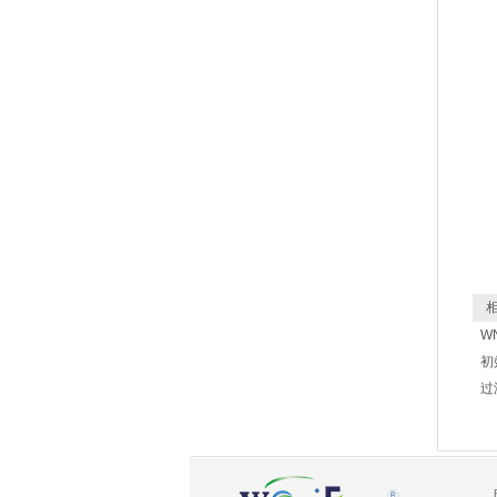
相
WN
初
过