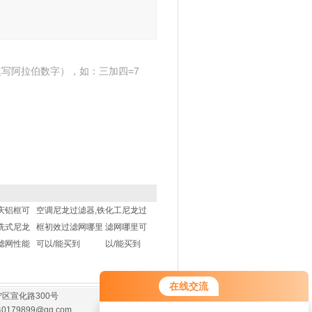
写阿拉伯数字），如：三加四=7
庆铝框可
空调尼龙过滤器,铁
化工尼龙过
洗式尼龙
框初效过滤网哪里
滤网哪里可
滤网性能
可以/能买到
以/能买到
在线交流
区宣化路300号
40179899@qq.com