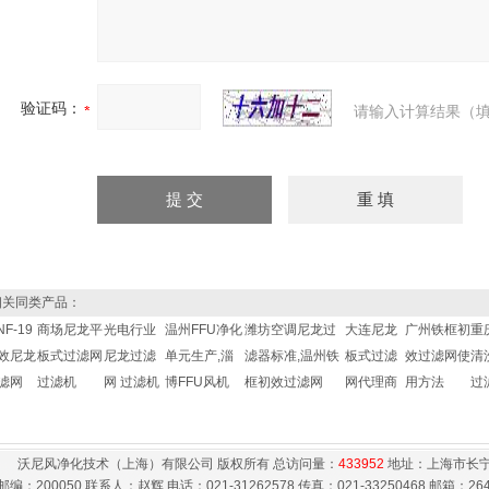
验证码：
请输入计算结果（填
关同类产品：
F-19
商场尼龙平
光电行业
温州FFU净化
潍坊空调尼龙过
大连尼龙
广州铁框初
重
效尼龙
板式过滤网
尼龙过滤
单元生产,淄
滤器标准,温州铁
板式过滤
效过滤网使
清
滤网
过滤机
网 过滤机
博FFU风机
框初效过滤网
网代理商
用方法
过
沃尼风净化技术（上海）有限公司 版权所有 总访问量：
433952
地址：上海市长宁
邮编：200050 联系人：赵辉 电话：021-31262578 传真：021-33250468 邮箱：
26