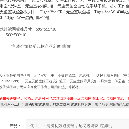
净化设备
系列】：
FFU层流罩
、
洁净工作棚
、
无尘室FFU吊顶龙骨系统
、
淋室/货淋室
、
无尘室衣柜鞋柜
、
无尘无菌全自动洗手烘干机
、
超净工作
无尘室吸尘器
系列】：
Tiger-Vac CR-1无尘室吸尘器
、
Tiger-VacAS-400
SL-10无尘室干湿两用吸尘器
;
龙过滤网
标
准尺寸
：595*595*10
00*500*10
:本公司接受非标产品定做,垂询!
公司业务范围包括有：无尘室初、中、高效过滤器、过滤网、FFU 风机滤网机组（
Ceiling Grid）、无尘无菌室的工程设计施工、无尘室的附属设备（风淋室、传递箱、
洗手烘干机、无尘室净化工作台、脚踏粘垫）等耗材。
品相关关键字：
喷漆房过滤网
可洗式过滤器
铝框尼龙过滤网
化工尼龙过滤网
轮毂厂
果你对
化工厂可清洗初效过滤器，尼龙过滤网 过滤机
感兴趣，想了解更详细的产品
产品：