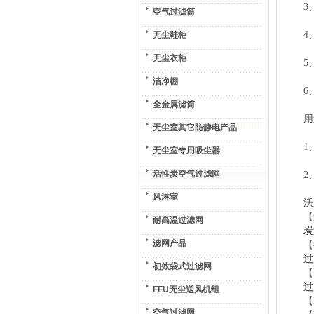
3
空气过滤筒
4
无尘鞋柜
无尘衣柜
5
洁净棚
6
全金属滤筒
用
无尘室其它防静电产品
1
无尘室专用吸尘器
活性炭空气过滤网
2
风淋室
沃
【
耐高温过滤网
炭
滤网产品
【
过
初效袋式过滤网
【
过
FFU无尘送风机组
【
空气过滤网