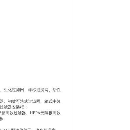
、
生化过滤网
、
椰棕过滤网
、
活性
器
、
初效可洗式过滤网
、
箱式中效
过滤器安装框
；
P*超高效过滤器
、
HEPA无隔板高效
器