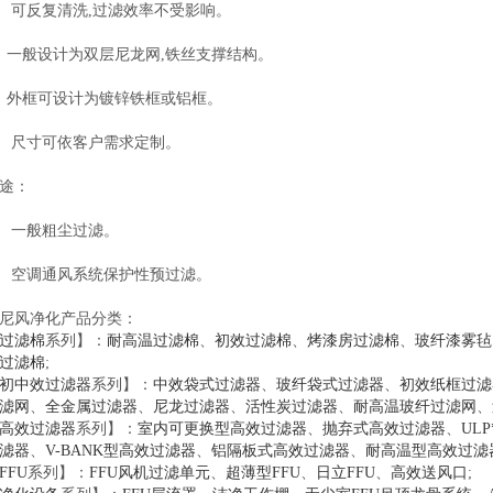
、
可反复清洗,过滤效率不受影响。
、一般设计为双层尼龙网,铁丝
支撑结构
。
、
外框可设计为镀锌铁框或
铝框
。
、 尺寸可依客户需求定制。
途：
、 一般粗尘过滤。
、
空调通风系统保护性预过滤。
尼风净化产品分类：
过滤棉
系列】：
耐高温过滤棉
、
初效过滤棉
、
烤漆房过滤棉
、
玻纤漆雾毡
过滤棉
;
初中效过滤器
系列】：
中效袋式过滤器
、
玻纤袋式过滤器
、
初效纸框过滤
滤网
、
全金属过滤器
、
尼龙过滤器
、
活性炭过滤器
、
耐高温玻纤过滤网
、
高效过滤器
系列】：
室内可更换型高效过滤器
、
抛弃式高效过滤器
、
UL
滤器
、
V-BANK型高效过滤器
、
铝隔板式高效过滤器
、
耐高温型高效过滤
FFU
系列】：
FFU风机过滤单元
、
超薄型FFU
、
日立FFU
、
高效送风口
;