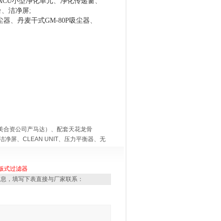
ACU小型净化单元
、
净化传递窗
、
台
、
洁净屏
;
吸尘器
、
丹麦干式GM-80P吸尘器
、
中美合资公司产马达）、配套天花龙骨
洁净屏、CLEAN UNIT、压力平衡器、无
板式过滤器
信息，填写下表直接与厂家联系：