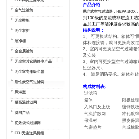
FFU风机过滤单元
产品介绍
空气过滤筒
抛弃式空气过滤器，HEPA,BOX
到100级的层流或非层流工
无尘鞋柜
品加工厂等洁净度要求较高
结构说明：
无尘衣柜
1、 可更换式结构。
箱体
可*
洁净棚
体和连接管，就可更换
高效
2、
室内可更换型空气过滤箱
全金属滤筒
及安装
3、
无尘室其它防静电产品
室内可更换型空气过滤箱
过滤器尺寸
无尘室专用吸尘器
4、
满足消防要求。箱体外贴1
活性炭空气过滤网
构成材料表:
风淋室
过滤箱
箱体
阳极处
耐高温过滤网
入风口及上板
镀锌铁
滤网产品
气流扩散网
冲孔镀
保温材
黑皮保温板(
初效袋式过滤网
气密垫片
合成橡
FFU无尘送风机组