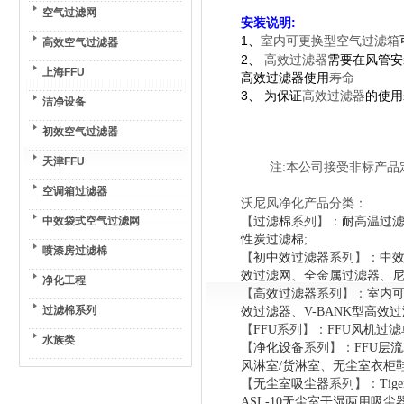
空气过滤网
安装说明:
1、
室内可更换型空气过滤箱
高效空气过滤器
2、
高效过滤器
需要在风管安
上海FFU
高效过滤器使用
寿命
3、 为保证
高效过滤器
的使用
洁净设备
初效空气过滤器
天津FFU
注:本公司接受非标产品定
空调箱过滤器
沃尼风净化产品分类：
中效袋式空气过滤网
【
过滤棉
系列】：
耐高温过
性炭过滤棉
;
喷漆房过滤棉
【
初中效过滤器
系列】：
中
效过滤网
、
全金属过滤器
、
净化工程
【
高效过滤器
系列】：
室内
过滤棉系列
效过滤器
、
V-BANK型高效
【
FFU
系列】：
FFU风机过
水族类
【
净化设备
系列】：
FFU层
风淋室/货淋室
、
无尘室衣柜
【
无尘室吸尘器
系列】：
Tig
ASL-10无尘室干湿两用吸尘