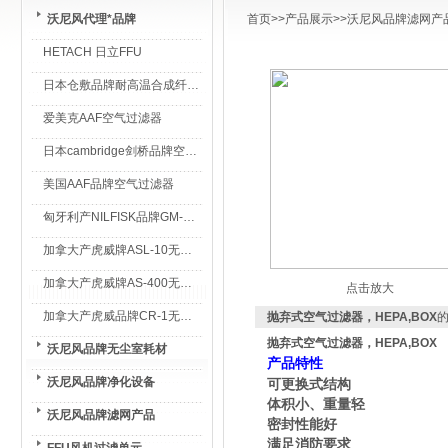
沃尼风代理*品牌
首页
>>
产品展示
>>
沃尼风品牌滤网产
HETACH 日立FFU
日本仓敷品牌耐高温合成纤维过滤棉
爱美克AAF空气过滤器
日本cambridge剑桥品牌空气过滤器
美国AAF品牌空气过滤器
匈牙利产NILFISK品牌GM-80无尘室专用吸尘器
加拿大产虎威牌ASL-10无尘室专用吸尘器
加拿大产虎威牌AS-400无尘室专用吸尘器
点击放大
加拿大产虎威品牌CR-1无尘室专用吸尘器
抛弃式空气过滤器，HEPA,BOX
抛弃式空气过滤器，HEPA,BOX
沃尼风品牌无尘室耗材
特性
产品
沃尼风品牌净化设备
可更换式结构
体积小、重量轻
沃尼风品牌滤网产品
密封性能好
满足消防要求