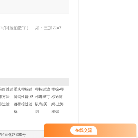
写阿拉伯数字），如：三加四=7
棕纤维过
重庆椰棕过
椰棕过滤
椰棕-椰
用方法,
滤网性能,成
棉哪里可
棕過濾
棕过滤
都椰棕过滤
以/能买
網-上海
棉
到
椰棕
在线交流
区宣化路300号