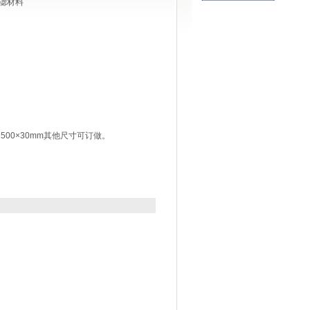
滤材料
0×500×30mm其他尺寸可订做。