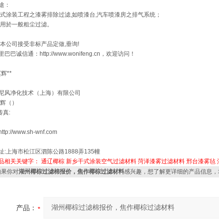
途：
式涂装工程之漆雾排除过滤,如喷漆台,汽车喷漆房之排气系统；
用於一般粗尘过滤。
:本公司接受非标产品定做,垂询!
里巴巴诚信通：http://www.wonifeng.cn，欢迎访问！
赵辉**
尼风净化技术（上海）有限公司
赵辉（）
传真:
ttp://www.sh-wnf.com
址:上海市松江区泗陈公路1888弄135幢
品相关关键字：
通辽椰棕
新乡干式涂装空气过滤材料
菏泽漆雾过滤材料
邢台漆雾毡
果你对
湖州椰棕过滤棉报价，焦作椰棕过滤材料
感兴趣，想了解更详细的产品信息，
产品：