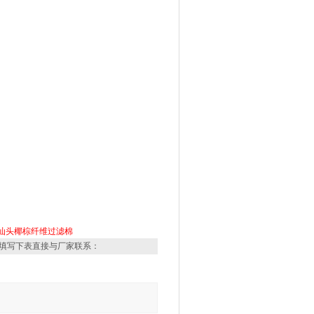
汕头椰棕纤维过滤棉
填写下表直接与厂家联系：