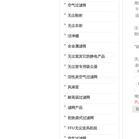
用
空气过滤筒
干
无尘鞋柜
适
无尘衣柜
注
阿
洁净棚
全金属滤筒
*
无尘室其它防静电产品
沃
:
无尘室专用吸尘器
: 
活性炭空气过滤网
:
：h
风淋室
:
地
耐高温过滤网
产
滤网产品
如
初效袋式过滤网
FFU无尘送风机组
空气过滤网