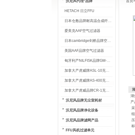
沃尼风代理*品牌
首页
HETACH 日立FFU
日本仓敷品牌耐高温合成纤维过滤棉
爱美克AAF空气过滤器
日本cambridge剑桥品牌空气过滤器
美国AAF品牌空气过滤器
匈牙利产NILFISK品牌GM-80无尘室专用吸尘器
加拿大产虎威牌ASL-10无尘室专用吸尘器
加拿大产虎威牌AS-400无尘室专用吸尘器
加拿大产虎威品牌CR-1无尘室专用吸尘器
湖
沃尼风品牌无尘室耗材
产
采
沃尼风品牌净化设备
组
压
沃尼风品牌滤网产品
标
FFU风机过滤单元