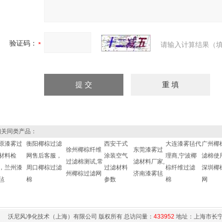
验证码：
请输入计算结果（填
关同类产品：
原漆雾过
衡阳椰棕过滤
西安干式
大连漆雾毡代
广州椰
徐州椰棕纤维
东莞漆雾过
材料检
网售后客服，
涂装空气
理商,宁波椰
滤棉使
过滤棉测试,常
滤材料厂家,
，兰州漆
周口椰棕过滤
过滤材料
棕纤维过滤
深圳椰
州椰棕过滤网
济南漆雾毡
毡
棉
参数
棉
网
沃尼风净化技术（上海）有限公司 版权所有 总访问量：
433952
地址：上海市长宁