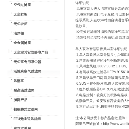
详细说明：
空气过滤筒
风淋室是人进入洁净室所必需的通
无尘鞋柜
风淋室的两道门电子互锁,可以兼起
提示系统,人在吹淋时由自动语音系
无尘衣柜
化效果,
经高效过滤器过滤後的洁净气流由可
洁净棚
清除後的尘埃粒子再由初,高效过
全金属滤筒
单人双吹智慧语音风淋室详细说明：
无尘室其它防静电产品
1,单人双吹风淋室外型尺寸,1400100
2,箱体采用良好的冷轧钢板制造,
无尘室专用吸尘器
3,风淋室风机 380V 50Hz 1.1KW
活性炭空气过滤网
4,有隔板高效过滤器HEPA.915610
5,不銹钢单开门两扇,带玻璃视窗,
风淋室
6,SUS不銹钢喷淋嘴,嵌入式安装
7,红外线感应器OMRON,初效过滤
耐高温过滤网
8,电路控制：较良好的积体电路板,
滤网产品
式微动开关。並安装有高设备的人
9,本产品出厂时,按照美联邦标准2
初效袋式过滤网
注:本公司接受非标产品定做,垂询!
FFU无尘送风机组
阿里巴巴诚信通：http://www.won
空气过滤网