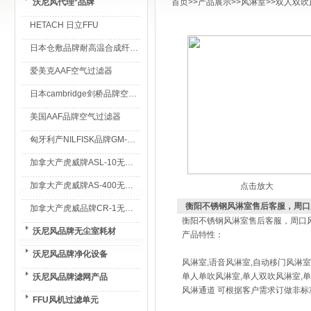
沃尼风代理*品牌
首页
>>
产品展示
>>
风淋室
>>
双人双吹
HETACH 日立FFU
日本仓敷品牌耐高温合成纤维过滤棉
爱美克AAF空气过滤器
日本cambridge剑桥品牌空气过滤器
美国AAF品牌空气过滤器
匈牙利产NILFISK品牌GM-80无尘室专用吸尘器
加拿大产虎威牌ASL-10无尘室专用吸尘器
加拿大产虎威牌AS-400无尘室专用吸尘器
点击放大
衡阳不锈钢风淋室售后客服，周口
加拿大产虎威品牌CR-1无尘室专用吸尘器
衡阳不锈钢风淋室售后客服，周口
沃尼风品牌无尘室耗材
产品特性：
沃尼风品牌净化设备
风淋室,语音风淋室,自动移门风淋
单人单吹风淋室,单人双吹风淋室,单
沃尼风品牌滤网产品
风淋通道 可根据客户需求订做非
FFU风机过滤单元