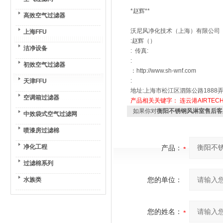
*赵辉**
高效空气过滤器
沃尼风净化技术（上海）有限公司
上海FFU
:赵辉（）
洁净设备
: 传真:
:
初效空气过滤器
：http://www.sh-wnf.com
:
天津FFU
地址:上海市松江区泗陈公路1888弄
空调箱过滤器
产品相关关键字：
连云港AIRTEC
如果你对
衡阳不锈钢风淋室售后客
中效袋式空气过滤网
喷漆房过滤棉
净化工程
产品：
过滤棉系列
您的单位：
水族类
您的姓名：