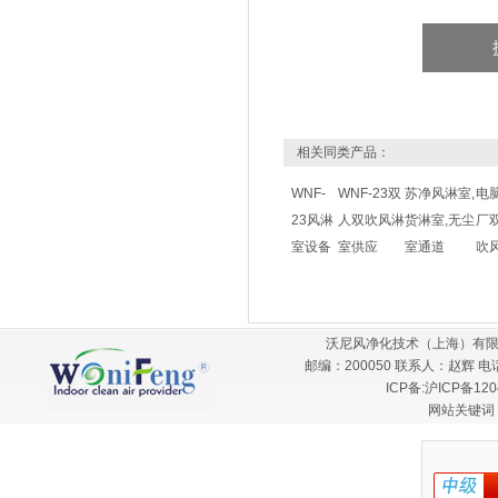
相关同类产品：
WNF-
WNF-23双
苏净风淋室,
电
23风淋
人双吹风淋
货淋室,无尘
厂
室设备
室供应
室通道
吹
沃尼风净化技术（上海）有限
邮编：200050 联系人：赵辉 电话：
ICP备:
沪ICP备120
网站关键词