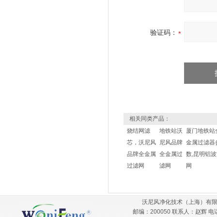
验证码：
相关同类产品：
烧结网滤
地铁站沃
厦门地铁站
芯，沃尼风
尼风品牌
金属过滤器
品牌全金属
全金属过
数,昆明铝波
过滤网
滤网
网
沃尼风净化技术（上海）有限
邮编：200050 联系人：赵辉 电话：