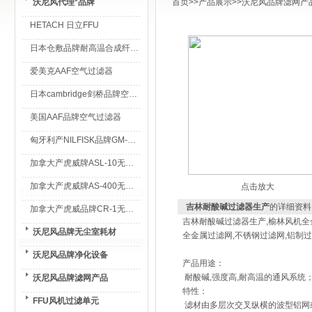
沃尼风代理*品牌
首页
>>
产品展示
>>
沃尼风品牌滤网产
HETACH 日立FFU
日本仓敷品牌耐高温合成纤维过滤棉
爱美克AAF空气过滤器
日本cambridge剑桥品牌空气过滤器
美国AAF品牌空气过滤器
匈牙利产NILFISK品牌GM-80无尘室专用吸尘器
加拿大产虎威牌ASL-10无尘室专用吸尘器
加拿大产虎威牌AS-400无尘室专用吸尘器
点击放大
吉林耐酸碱过滤器生产
的详细资料
加拿大产虎威品牌CR-1无尘室专用吸尘器
吉林耐酸碱过滤器生产,榆林风机全
沃尼风品牌无尘室耗材
全金属过滤网,不锈钢过滤网,铝制过
沃尼风品牌净化设备
产品用途：
耐酸碱,强度高,耐高温的通风系统
沃尼风品牌滤网产品
特性：
FFU风机过滤单元
滤材由多层次交叉纵横的波型铝网