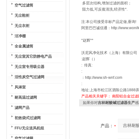
多层次结构,增加过滤的面积；
空气过滤筒
阻力低,可反復清洗,经济性*.
无尘鞋柜
注:本公司接受非标产品定做,垂询!
无尘衣柜
阿里巴巴诚信通：http://www.won
洁净棚
*赵辉**
全金属滤筒
沃尼风净化技术（上海）有限公司
无尘室其它防静电产品
:赵辉（）
: 传真:
无尘室专用吸尘器
:
活性炭空气过滤网
：http://www.sh-wnf.com
:
风淋室
地址:上海市松江区泗陈公路1888弄
产品相关关键字：
南阳铝合金过滤
耐高温过滤网
如果你对
吉林耐酸碱过滤器生产
感
滤网产品
初效袋式过滤网
产品：
FFU无尘送风机组
空气过滤网