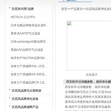
沃尼风代理*品牌
首页
>>
产品展示
>>
沃尼风品牌净化设
HETACH 日立FFU
日本仓敷品牌耐高温合成纤维过滤棉
爱美克AAF空气过滤器
日本cambridge剑桥品牌空气过滤器
美国AAF品牌空气过滤器
匈牙利产NILFISK品牌GM-80无尘室专用吸尘器
加拿大产虎威牌ASL-10无尘室专用吸尘器
加拿大产虎威牌AS-400无尘室专用吸尘器
点击放大
西安软件洁净棚参数，福州净化棚
加拿大产虎威品牌CR-1无尘室专用吸尘器
西安软件洁净棚参数，福州净化棚
沃尼风品牌无尘室耗材
洁净棚也称为无尘工作站,它是为z
因此其简便运用弹性大安装容易且
沃尼风品牌净化设备
需求高洁净度的地方做局部增设以降
密,相对于洁净室的等级要求也越来
沃尼风品牌滤网产品