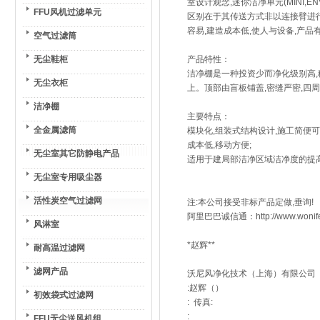
室设计观念,迷你洁净单元(MINI,E
FFU风机过滤单元
区别在于其传送方式非以连接臂进行
容易,建造成本低,使人与设备,产品
空气过滤筒
无尘鞋柜
产品特性：
洁净棚是一种投资少而净化级别高,
无尘衣柜
上。顶部由盲板铺盖,密缝严密,四周
洁净棚
主要特点：
全金属滤筒
模块化,组装式结构设计,施工简便
成本低,移动方便;
无尘室其它防静电产品
适用于建局部洁净区域洁净度的提
无尘室专用吸尘器
活性炭空气过滤网
注:本公司接受非标产品定做,垂询!
阿里巴巴诚信通：http://www.won
风淋室
*赵辉**
耐高温过滤网
滤网产品
沃尼风净化技术（上海）有限公司
:赵辉（）
初效袋式过滤网
: 传真:
:
FFU无尘送风机组