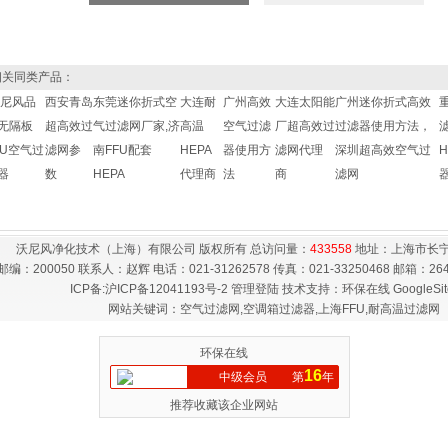
关同类产品：
沃尼风品
西安青岛
东莞迷你折式空
大连耐
广州高效
大连太阳能
广州迷你折式高效
无隔板
超高效过
气过滤网厂家,济
高温
空气过滤
厂超高效过
过滤器使用方法，
FU空气过
滤网参
南FFU配套
HEPA
器使用方
滤网代理
深圳超高效空气过
器
数
HEPA
代理商
法
商
滤网
沃尼风净化技术（上海）有限公司 版权所有 总访问量：
433558
地址：上海市长宁
邮编：200050 联系人：赵辉 电话：021-31262578 传真：021-33250468 邮箱：
26
ICP备:
沪ICP备12041193号-2
管理登陆
技术支持：
环保在线
GoogleSi
网站关键词：空气过滤网,空调箱过滤器,上海FFU,耐高温过滤网
环保在线
16
中级会员
第
年
推荐收藏该企业网站