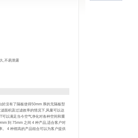
久,不易泄露
於没有了隔板使得50mm 厚的无隔板型
同过滤面积及过滤效率的情况下,风量可以达
。 MPT可以满足当今空气净化对各种空间和重
到 75mm 之间 4 种产品,适合客户对
 效率。 4 种褶高的产品组合可以为客户提供