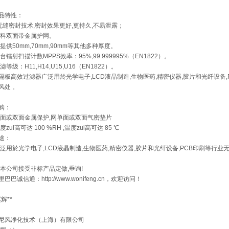
品特性：
无缝密封技术,密封效果更好,更持久,不易泄露；
料双面带金属护网。
提供50mm,70mm,90mm等其他多种厚度。
台镭射扫描计数MPPS效率：95%,99.999995%（EN1822）。
滤等级：H11,H14,U15,U16（EN1822）。
隔板高效过滤器广泛用於光学电子,LCD液晶制造,生物医药,精密仪器,胶片和光纤设备
风处 。
购：
面或双面金属保护,网单面或双面气密垫片
度zui高可达 100 %RH ,温度zui高可达 85 ℃
途：
泛用於光学电子,LCD液晶制造,生物医药,精密仪器,胶片和光纤设备,PCB印刷等行业
:本公司接受非标产品定做,垂询!
里巴巴诚信通：http://www.wonifeng.cn，欢迎访问！
赵辉**
尼风净化技术（上海）有限公司