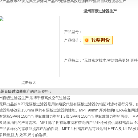
>>
产品展示
>>
沃尼风品牌滤网产品
>>
无隔板高效过滤网
>>温州百级过滤器生产
温州百级过滤器生产
产品型号：
产品报价：
产品特点：
*无缝密封技术,密封效果更好,更持
点击放大
温州百级过滤器生产
的详细资料：
州百级过滤器生产,淄博千级高效空气过滤器
尼风出品的MPT无隔板过滤器是用热熔胶代替有隔板过滤器的铝箔对滤材进行分隔。由
滤器能够达到150mm 厚的有隔板过滤器的性能。MPT 90mm 厚外框的HEPA在相
有隔板SPAN 150mm 厚标准阻力型的1.3倍,SPAN 150mm 厚标准阻力型的两倍
及能源消耗的严苛需求。MPT 除了拥有标准滤材褶高的产品外还可提供滤材褶高从 40mm 
产品多样化的需求並提高产品的性能。MPT 4 种褶高产品可以达到 HEPA 及 ULPA
多风量,阻力,效率,尺寸的选择。