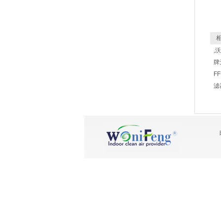
相
,
牌
F
滤