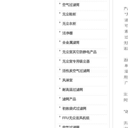
空气过滤筒
产
无尘鞋柜
*
滤
无尘衣柜
可
逐
洁净棚
过
全金属滤筒
无
送
无尘室其它防静电产品
选
无尘室专用吸尘器
单
活性炭空气过滤网
湿
用
风淋室
广
耐高温过滤网
注
滤网产品
阿
初效袋式过滤网
*
FFU无尘送风机组
沃
空气过滤网