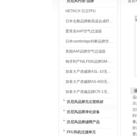
沃尼风代理*品牌
首页
HETACH 日立FFU
日本仓敷品牌耐高温合成纤维过滤棉
爱美克AAF空气过滤器
日本cambridge剑桥品牌空气过滤器
美国AAF品牌空气过滤器
匈牙利产NILFISK品牌GM-80无尘室专用吸尘器
加拿大产虎威牌ASL-10无尘室专用吸尘器
加拿大产虎威牌AS-400无尘室专用吸尘器
加拿大产虎威品牌CR-1无尘室专用吸尘器
温
沃尼风品牌无尘室耗材
沃
过
沃尼风品牌净化设备
到
量
沃尼风品牌滤网产品
於
FFU风机过滤单元
更