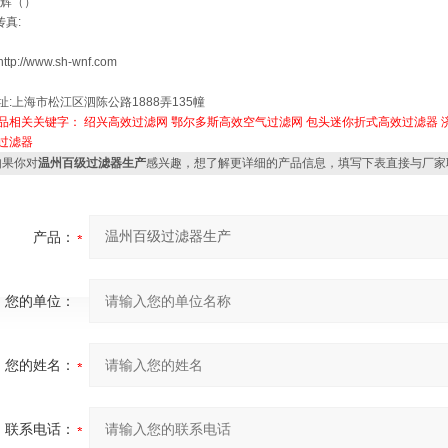
赵辉（）
传真:
ttp://www.sh-wnf.com
址:上海市松江区泗陈公路1888弄135幢
品相关关键字：
绍兴高效过滤网
鄂尔多斯高效空气过滤网
包头迷你折式高效过滤器
过滤器
果你对
温州百级过滤器生产
感兴趣，想了解更详细的产品信息，填写下表直接与厂家
产品：
您的单位：
您的姓名：
联系电话：