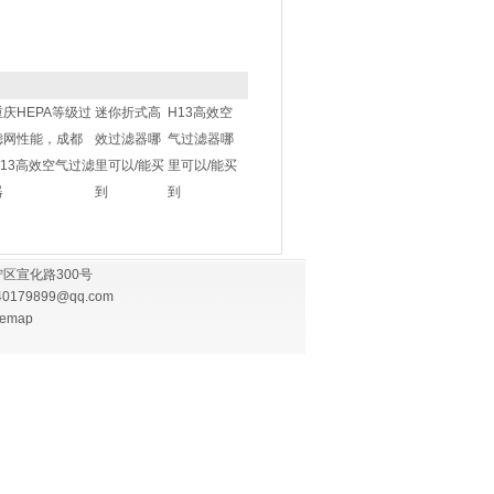
重庆HEPA等级过
迷你折式高
H13高效空
滤网性能，成都
效过滤器哪
气过滤器哪
H13高效空气过滤
里可以/能买
里可以/能买
器
到
到
区宣化路300号
40179899@qq.com
temap