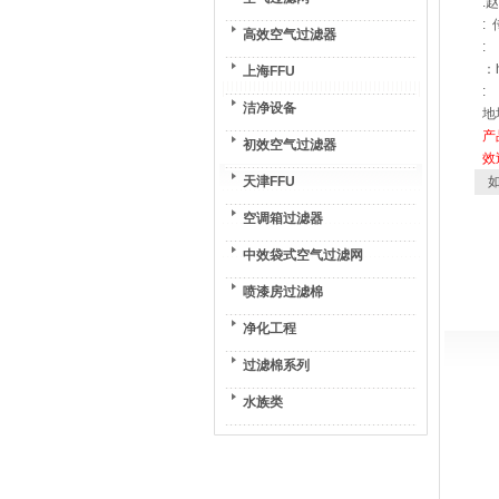
:
: 
高效空气过滤器
:
：h
上海FFU
:
洁净设备
地
产
初效空气过滤器
效
天津FFU
如
空调箱过滤器
中效袋式空气过滤网
喷漆房过滤棉
净化工程
过滤棉系列
水族类