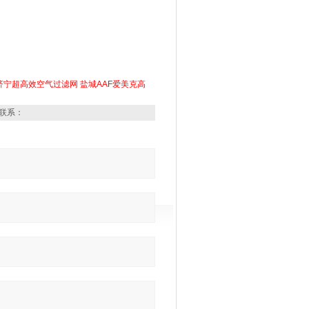
济宁超高效空气过滤网
盐城AAF爱美克高
联系：