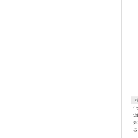
相
中
滤
效
器