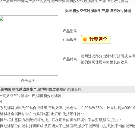
>>
产品展示
>>
滤网产品
>>
初效过滤网
>>温州初效空气过滤器生产,淄博初效过滤器
温州初效空气过滤器生产,淄博初效过滤器
产品型号：
产品报价：
滤网过滤部分由滤材打折而成,从而
产品特点：
铺的滤网使用寿命更长的效果
点击放大
温州初效空气过滤器生产,淄博初效过滤器
的详细资料：
州初效空气过滤器生产,淄博初效过滤器
性:
系列滤网滤料为99%合成纤维,平均效率（比色法）在30%到35%；计重法则为90%,9
滤材将金属网粘合在出风口端防止振动,使折景保持*；
网外框由坚固,防潮硬纸框制成。它在正常的操作环境中不会变形,破裂,扭曲；
网过滤部分由滤材打折而成,从而增大了过滤面积,减少了滤网阻力,达到比平铺的滤网