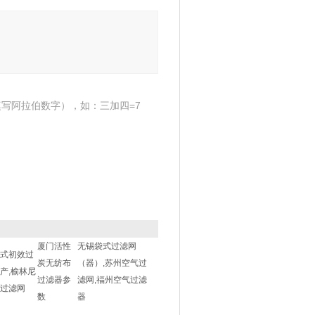
写阿拉伯数字），如：三加四=7
厦门活性
无锡袋式过滤网
式初效过
炭无纺布
（器）,苏州空气过
产,榆林尼
过滤器参
滤网,福州空气过滤
过滤网
数
器