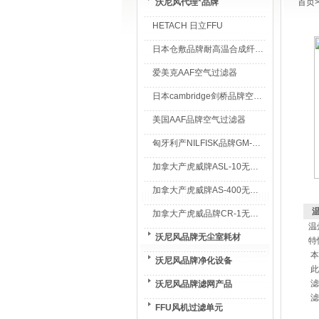
沃尼风代理*品牌
首页
HETACH 日立FFU
日本仓敷品牌耐高温合成纤维过滤棉
爱美克AAF空气过滤器
日本cambridge剑桥品牌空气过滤器
美国AAF品牌空气过滤器
匈牙利产NILFISK品牌GM-80无尘室专用吸尘器
加拿大产虎威牌ASL-10无尘室专用吸尘器
加拿大产虎威牌AS-400无尘室专用吸尘器
加拿大产虎威品牌CR-1无尘室专用吸尘器
温
沃尼风品牌无尘室耗材
特
本
沃尼风品牌净化设备
此
滤
沃尼风品牌滤网产品
滤
FFU风机过滤单元