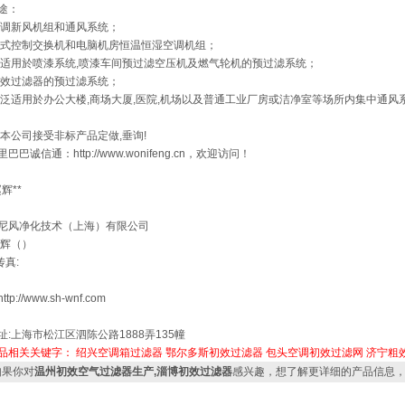
途：
调新风机组和通风系统；
式控制交换机和电脑机房恒温恒湿空调机组；
适用於喷漆系统,喷漆车间预过滤空压机及燃气轮机的预过滤系统；
效过滤器的预过滤系统；
泛适用於办公大楼,商场大厦,医院,机场以及普通工业厂房或洁净室等场所内集中通风
:本公司接受非标产品定做,垂询!
里巴巴诚信通：http://www.wonifeng.cn，欢迎访问！
赵辉**
尼风净化技术（上海）有限公司
赵辉（）
传真:
ttp://www.sh-wnf.com
址:上海市松江区泗陈公路1888弄135幢
品相关关键字：
绍兴空调箱过滤器
鄂尔多斯初效过滤器
包头空调初效过滤网
济宁粗
果你对
温州初效空气过滤器生产,淄博初效过滤器
感兴趣，想了解更详细的产品信息