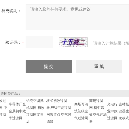
补充说明：
验证码：
请输入计算结果（填
关同类产品：
效过
约克空调风
板式初效过滤
商场过滤
半导体厂全
商场可清
光电行
吉林板
网-中
机滤网,初效
器,FFU空调过滤
网,初中高
金属初中效
洗初级空
业中效
滤器生
过滤
过滤网零售
网售货点 空气过
效空气过滤
率过滤网
气过滤网
过滤网
龙板式
店
滤器
器