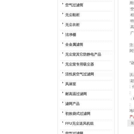
用
空气过滤筒
空
无尘鞋柜
程
特
无尘衣柜
高
广
洁净棚
全金属滤筒
注
阿
无尘室其它防静电产品
*
无尘室专用吸尘器
活性炭空气过滤网
沃
:
风淋室
: 
:
耐高温过滤网
：h
滤网产品
:
地
初效袋式过滤网
产
如
FFU无尘送风机组
空气过滤网