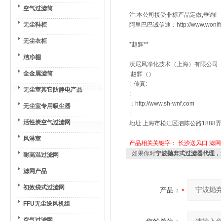
空气过滤筒
注:本公司接受非标产品定做,垂询!
无尘鞋柜
阿里巴巴诚信通：http://www.won
无尘衣柜
*赵辉**
洁净棚
沃尼风净化技术（上海）有限公司
全金属滤筒
:赵辉（）
: 传真:
无尘室其它防静电产品
:
：http://www.sh-wnf.com
无尘室专用吸尘器
:
活性炭空气过滤网
地址:上海市松江区泗陈公路1888弄
风淋室
产品相关关键字：
长沙送风口
滤网
如果你对
宁波抛弃式过滤器代理，
耐高温过滤网
滤网产品
初效袋式过滤网
产品：
FFU无尘送风机组
空气过滤网