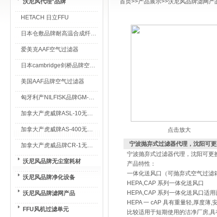
沃尼风代理*品牌
首页
>>
产品展示
>>
沃尼风品牌滤网产
HETACH 日立FFU
日本仓敷品牌耐高温合成纤维过滤棉
爱美克AAF空气过滤器
日本cambridge剑桥品牌空气过滤器
美国AAF品牌空气过滤器
匈牙利产NILFISK品牌GM-80无尘室专用吸尘器
加拿大产虎威牌ASL-10无尘室专用吸尘器
加拿大产虎威牌AS-400无尘室专用吸尘器
点击放大
宁波抛弃式过滤器代理，沈阳可更
加拿大产虎威品牌CR-1无尘室专用吸尘器
宁波抛弃式过滤器代理，沈阳可更
沃尼风品牌无尘室耗材
产品特性：
一体化送风口（可抛弃式空气过滤
沃尼风品牌净化设备
HEPA,CAP 系列一体化送风口
HEPA,CAP 系列一体化送风口
沃尼风品牌滤网产品
HEPA 一 cAP 具有重量轻,厚
FFU风机过滤单元
比较适用于短期使用的洁净厂房,具