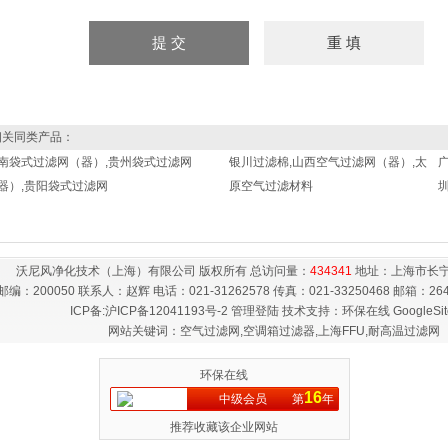
关同类产品：
南袋式过滤网（器）,贵州袋式过滤网
银川过滤棉,山西空气过滤网（器）,太
器）,贵阳袋式过滤网
原空气过滤材料
沃尼风净化技术（上海）有限公司 版权所有 总访问量：
434341
地址：上海市长宁
邮编：200050 联系人：赵辉 电话：021-31262578 传真：021-33250468 邮箱：
26
ICP备:
沪ICP备12041193号-2
管理登陆
技术支持：
环保在线
GoogleSi
网站关键词：空气过滤网,空调箱过滤器,上海FFU,耐高温过滤网
环保在线
16
中级会员
第
年
推荐收藏该企业网站