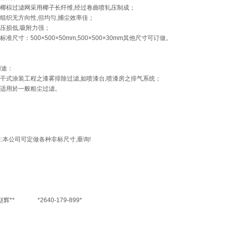
○ 椰棕过滤网采用椰子长纤维,经过卷曲喷轧压制成；
 组织无方向性,但均匀,捕尘效率佳；
 压损低,吸附力强；
 标准尺寸：500×500×50mm,500×500×30mm其他尺寸可订做。
用途：
○ 干式涂装工程之漆雾排除过滤,如喷漆台,喷漆房之排气系统；
○ 适用於一般粗尘过滤。
:本公司可定做各种非标尺寸,垂询!
赵辉** *2640-179-899*