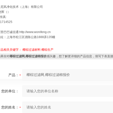
沃尼风净化技术（上海）有限公司
赵辉（）
 传真:
41714525
里巴巴诚信通:http://www.wonifeng.cn
址：上海市松江区泗陈公路1888弄135幢
产品相关关键字：
椰棕过滤材料
椰棕生产
果你对
椰棕过滤网,椰棕过滤棉报价
感兴趣，想了解更详细的产品信息，填写下表直
产品：
您的单位：
您的姓名：