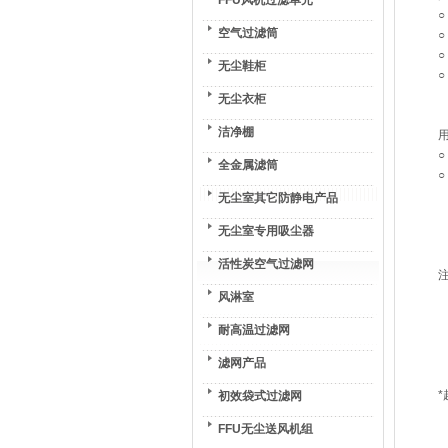
FFU风机过滤单元
空气过滤筒
○
○
无尘鞋柜
○
无尘衣柜
洁净棚
全金属滤筒
无尘室其它防静电产品
无尘室专用吸尘器
活性炭空气过滤网
注
风淋室
耐高温过滤网
滤网产品
*
初效袋式过滤网
FFU无尘送风机组