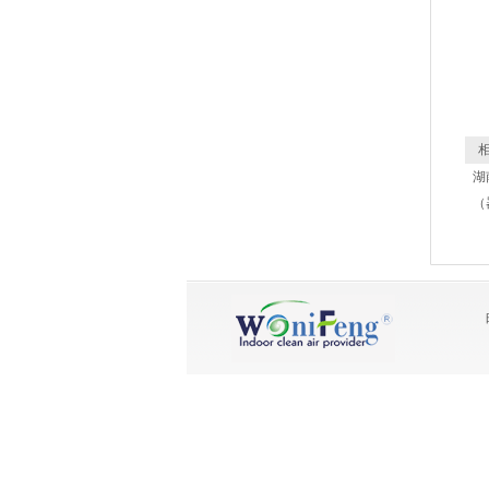
相
湖
（