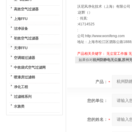
沃尼风净化技术（上海）有限公司
高效空气过滤器
:赵辉（）
: 传真:
上海FFU
:41714525
洁净设备
:
公司:http://www.wonifeng.com
初效空气过滤器
地址：上海市松江区泗陈公路1888
天津FFU
产品相关关键字：
无尘室工作服
无
空调箱过滤器
如果你对
杭州防静电无尘服,苏州
中效袋式空气过滤网
喷漆房过滤棉
产品：
净化工程
过滤棉系列
您的单位：
水族类
您的姓名：