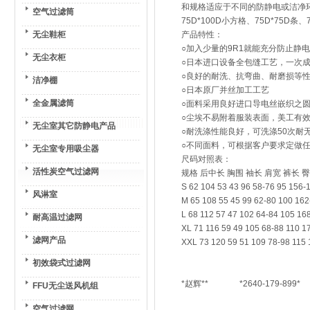
和规格适应于不同的防静电或洁净环境
空气过滤筒
75D*100D小方格、75D*75D条、
无尘鞋柜
产品特性：
○加入少量的9R1就能充分防止静
无尘衣柜
○日本进口设备全包缝工艺，一次
○良好的耐洗、抗弯曲、耐磨损等
洁净棚
○日本原厂并丝加工工艺
全金属滤筒
○面料采用良好进口导电丝嵌织之
○尘埃不易附着服装表面，美工有
无尘室其它防静电产品
○耐洗涤性能良好，可洗涤50次耐
○不同面料，可根据客户要求定做任何
无尘室专用吸尘器
尺码对照表：
活性炭空气过滤网
规格 后中长 胸围 袖长 肩宽 裤长 
S 62 104 53 43 96 58-76 95 156-
风淋室
M 65 108 55 45 99 62-80 100 162
L 68 112 57 47 102 64-84 105 16
耐高温过滤网
XL 71 116 59 49 105 68-88 110 1
滤网产品
XXL 73 120 59 51 109 78-98 115
初效袋式过滤网
*赵辉** *2640-179-899*
FFU无尘送风机组
空气过滤网