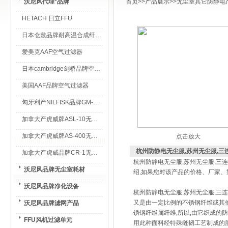
沃尼风代理*品牌
首页
>>
产品展示
>>
无尘室其它防静电
HETACH 日立FFU
日本仓敷品牌耐高温合成纤维过滤棉
爱美克AAF空气过滤器
日本cambridge剑桥品牌空气过滤器
美国AAF品牌空气过滤器
匈牙利产NILFISK品牌GM-80无尘室专用吸尘器
加拿大产虎威牌ASL-10无尘室专用吸尘器
加拿大产虎威牌AS-400无尘室专用吸尘器
点击放大
杭州防静电无尘服,苏州无尘服,三
加拿大产虎威品牌CR-1无尘室专用吸尘器
杭州防静电无尘服,苏州无尘服,三
沃尼风品牌无尘室耗材
绍,如果您对该产品的价格、厂家
沃尼风品牌净化设备
杭州防静电无尘服,苏州无尘服,三
又是由一定比例的不锈钢纤维或其
沃尼风品牌滤网产品
锈钢纤维属纤维,所以,由它织成的
FFU风机过滤单元
用此种面料经特殊缝韧工艺制成的服