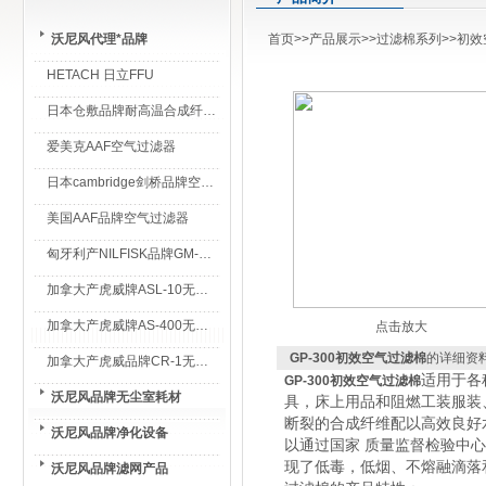
沃尼风代理*品牌
首页
>>
产品展示
>>
过滤棉系列
>>
初效
HETACH 日立FFU
日本仓敷品牌耐高温合成纤维过滤棉
爱美克AAF空气过滤器
日本cambridge剑桥品牌空气过滤器
美国AAF品牌空气过滤器
匈牙利产NILFISK品牌GM-80无尘室专用吸尘器
加拿大产虎威牌ASL-10无尘室专用吸尘器
加拿大产虎威牌AS-400无尘室专用吸尘器
点击放大
GP-300初效空气过滤棉
的详细资
加拿大产虎威品牌CR-1无尘室专用吸尘器
适用于各
GP-300初效空气过滤棉
沃尼风品牌无尘室耗材
具，床上用品和阻燃工装服装
断裂的合成纤维配以高效良好
沃尼风品牌净化设备
以通过国家 质量监督检验中
现了低毒，低烟、不熔融滴落
沃尼风品牌滤网产品