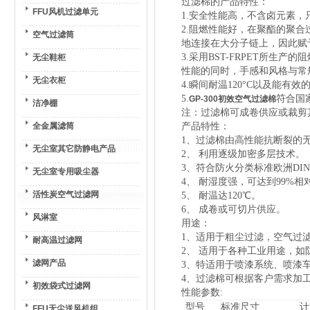
过滤棉的产品特性：
FFU风机过滤单元
1.安全性能高，不含卤元素，
2.阻燃性能好，在聚酯的聚
空气过滤筒
地连接在大分子链上，因此赋
3.采用BST-FRPET所
无尘鞋柜
性能的同时，手感和风格与常
无尘衣柜
4.瞬间耐温120°C以及能有
5.
符合国家
GP-300初效空气过滤棉
洁净棚
注：过滤棉可成卷供应或裁剪
全金属滤筒
产品特性：
1、过滤棉由高性能抗断裂的
无尘室其它防静电产品
2、 利用逐级加密多层技术。
3、符合防火分类标准欧洲DIN5343
无尘室专用吸尘器
4、 耐湿度强，可达到99%
活性炭空气过滤网
5、 耐温达120℃。
6、 成卷或可切片供应。
风淋室
用途：
1、适用于粗尘过滤，空气过
耐高温过滤网
2、 适用于各种工业用途，
滤网产品
3、特适用于喷漆系统、喷漆
4、过滤棉可根据客户需求加
初效袋式过滤网
性能参数:
型号
标准尺寸
计
FFU无尘送风机组