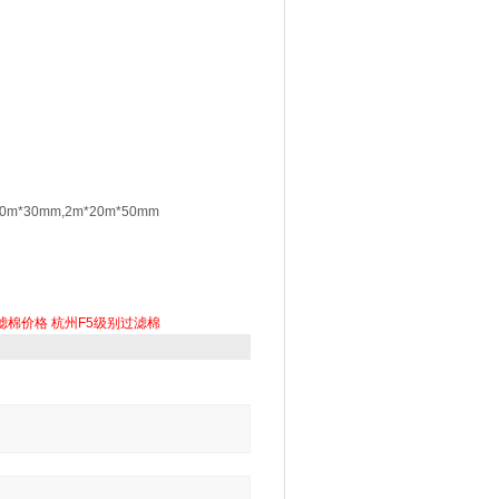
20m*30mm,2m*20m*50mm
滤棉价格
杭州F5级别过滤棉
：