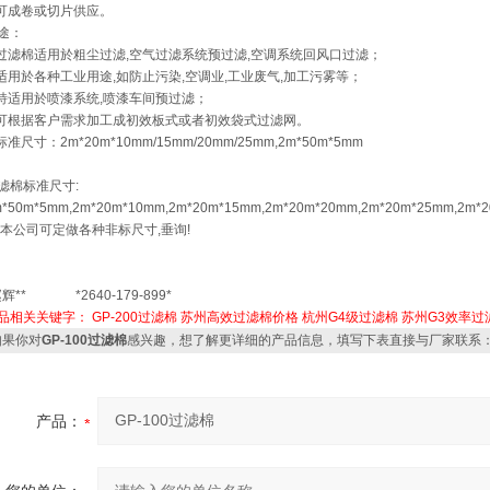
 可成卷或切片供应。
途：
 过滤棉适用於粗尘过滤,空气过滤系统预过滤,空调系统回风口过滤；
 适用於各种工业用途,如防止污染,空调业,工业废气,加工污雾等；
 特适用於喷漆系统,喷漆车间预过滤；
 可根据客户需求加工成初效板式或者初效袋式过滤网。
 标准尺寸：2m*20m*10mm/15mm/20mm/25mm,2m*50m*5mm
滤棉标准尺寸:
*50m*5mm,2m*20m*10mm,2m*20m*15mm,2m*20m*20mm,2m*20m*25mm,2m*
:本公司可定做各种非标尺寸,垂询!
赵辉** *2640-179-899*
品相关关键字：
GP-200过滤棉
苏州高效过滤棉价格
杭州G4级过滤棉
苏州G3效率过
果你对
GP-100过滤棉
感兴趣，想了解更详细的产品信息，填写下表直接与厂家联系
产品：