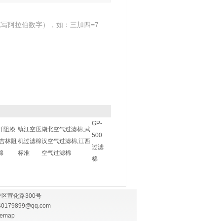
写阿拉伯数字），如：三加四=7
GP-
纤阻漆
镇江空压
湖北空气过滤棉,武
500
,吉林阻
机过滤棉
汉空气过滤棉,江西
过滤
棉
标准
空气过滤棉
棉
区宣化路300号
40179899@qq.com
temap