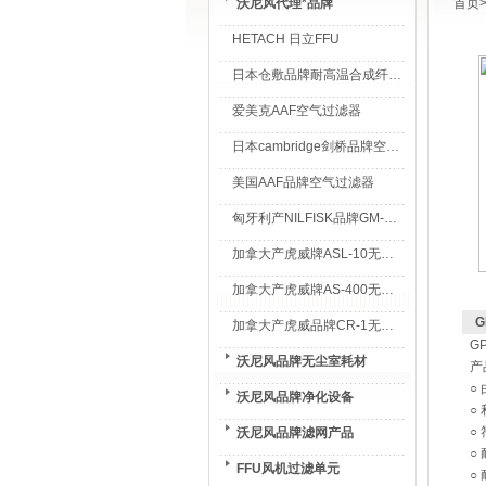
沃尼风代理*品牌
首页
HETACH 日立FFU
日本仓敷品牌耐高温合成纤维过滤棉
爱美克AAF空气过滤器
日本cambridge剑桥品牌空气过滤器
美国AAF品牌空气过滤器
匈牙利产NILFISK品牌GM-80无尘室专用吸尘器
加拿大产虎威牌ASL-10无尘室专用吸尘器
加拿大产虎威牌AS-400无尘室专用吸尘器
G
加拿大产虎威品牌CR-1无尘室专用吸尘器
G
沃尼风品牌无尘室耗材
产
○
沃尼风品牌净化设备
○
○
沃尼风品牌滤网产品
○
FFU风机过滤单元
○