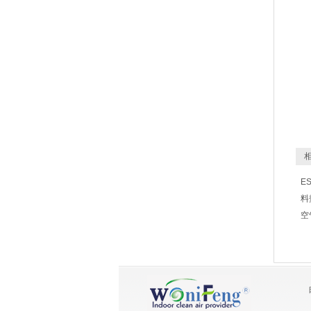
相
E
料
空