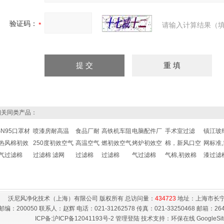
验证码：
请输入计算结果（填
关同类产品：
SN95口罩材
喷漆房耐高温
食品厂耐
高铁机车阻
电脑配件厂
手术室过滤
镇江玻
热风棉初效
250度初效空气
高温空气
燃初效空气
烤炉初效空
棉，新风口空
网标准
气过滤棉
过滤棉 滤网
过滤棉
过滤棉
气过滤棉
气棉,初效棉
漆过滤
沃尼风净化技术（上海）有限公司 版权所有 总访问量：
434723
地址：上海市长宁
邮编：200050 联系人：赵辉 电话：021-31262578 传真：021-33250468 邮箱：
26
ICP备:
沪ICP备12041193号-2
管理登陆
技术支持：
环保在线
GoogleSi