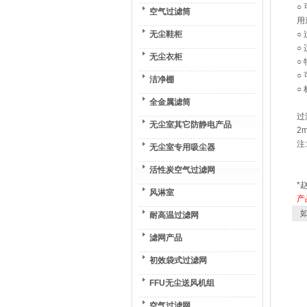
○
空气过滤筒
用
无尘鞋柜
○
○
无尘衣柜
○
○
洁净棚
○
全金属滤筒
过
无尘室其它防静电产品
2m
注
无尘室专用吸尘器
活性炭空气过滤网
*
风淋室
产
如
耐高温过滤网
滤网产品
初效袋式过滤网
FFU无尘送风机组
空气过滤网