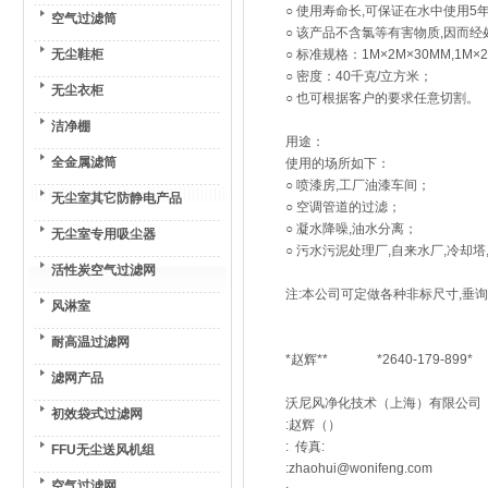
○ 使用寿命长,可保证在水中使用5
空气过滤筒
○ 该产品不含氯等有害物质,因而
无尘鞋柜
○ 标准规格：1M×2M×30MM,1M×
○ 密度：40千克/立方米；
无尘衣柜
○ 也可根据客户的要求任意切割。
洁净棚
用途：
全金属滤筒
使用的场所如下：
○ 喷漆房,工厂油漆车间；
无尘室其它防静电产品
○ 空调管道的过滤；
○ 凝水降噪,油水分离；
无尘室专用吸尘器
○ 污水污泥处理厂,自来水厂,冷却塔
活性炭空气过滤网
注:本公司可定做各种非标尺寸,垂询
风淋室
耐高温过滤网
*赵辉** *2640-179-899*
滤网产品
沃尼风净化技术（上海）有限公司
初效袋式过滤网
:赵辉（）
: 传真:
FFU无尘送风机组
:zhaohui@wonifeng.com
空气过滤网