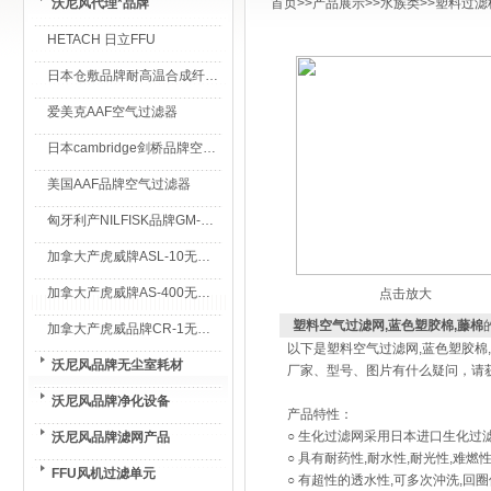
沃尼风代理*品牌
首页
>>
产品展示
>>
水族类
>>
塑料过滤
HETACH 日立FFU
日本仓敷品牌耐高温合成纤维过滤棉
爱美克AAF空气过滤器
日本cambridge剑桥品牌空气过滤器
美国AAF品牌空气过滤器
匈牙利产NILFISK品牌GM-80无尘室专用吸尘器
加拿大产虎威牌ASL-10无尘室专用吸尘器
加拿大产虎威牌AS-400无尘室专用吸尘器
点击放大
塑料空气过滤网,蓝色塑胶棉,藤棉
加拿大产虎威品牌CR-1无尘室专用吸尘器
以下是塑料空气过滤网,蓝色塑胶
沃尼风品牌无尘室耗材
厂家、型号、图片有什么疑问，请
沃尼风品牌净化设备
产品特性：
○ 生化过滤网采用日本进口生化过
沃尼风品牌滤网产品
○ 具有耐药性,耐水性,耐光性,难燃
FFU风机过滤单元
○ 有超性的透水性,可多次沖洗,回