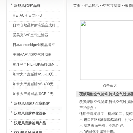
沃尼风代理*品牌
首页
>>
产品展示
>>
空气过滤筒
>>
覆膜
HETACH 日立FFU
日本仓敷品牌耐高温合成纤维过滤棉
爱美克AAF空气过滤器
日本cambridge剑桥品牌空气过滤器
美国AAF品牌空气过滤器
匈牙利产NILFISK品牌GM-80无尘室专用吸尘器
加拿大产虎威牌ASL-10无尘室专用吸尘器
加拿大产虎威牌AS-400无尘室专用吸尘器
点击放大
加拿大产虎威品牌CR-1无尘室专用吸尘器
覆膜聚酯空气滤筒,筒式空气过滤
覆膜聚酯空气滤筒,筒式空气过滤
沃尼风品牌无尘室耗材
产品特点：
沃尼风品牌净化设备
适用于焊接烟尘，机械加工，制药
△ 进口PTFE覆膜聚酯滤料，孔
沃尼风品牌滤网产品
△ 滤料表面光滑，不粘性好。
△ *的耐化学腐蚀性能。