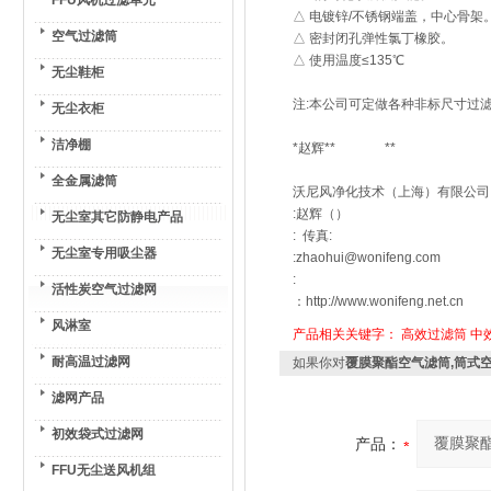
FFU风机过滤单元
△ 电镀锌/不锈钢端盖，中心骨架
空气过滤筒
△ 密封闭孔弹性氯丁橡胶。
△ 使用温度≤135℃
无尘鞋柜
注:本公司可定做各种非标尺寸过滤
无尘衣柜
洁净棚
*赵辉** **
全金属滤筒
沃尼风净化技术（上海）有限公司
:赵辉（）
无尘室其它防静电产品
: 传真:
无尘室专用吸尘器
:zhaohui@wonifeng.com
:
活性炭空气过滤网
：http://www.wonifeng.net.cn
风淋室
产品相关关键字：
高效过滤筒
中
耐高温过滤网
如果你对
覆膜聚酯空气滤筒,筒式
滤网产品
初效袋式过滤网
产品：
FFU无尘送风机组