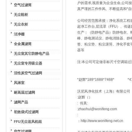
户的需求,视质量为企业生命,公司
空气过滤筒
真严谨的工作作风、不断提高和*自
无尘鞋柜
公司经营范围承接：净化系统工程咨
无尘衣柜
超净工作台,层流罩（FFU）、传
生产：（防静电产品）防静电衣、
洁净棚
棒、静电测试仪、静电消除器、静
全金属滤筒
签、粘尘垫、粘尘滚筒、净化手套
器等
无尘室其它防静电产品
注:本公司可定做非标尺寸空调箱过滤
无尘室专用吸尘器
活性炭空气过滤网
*赵辉*189*1688*7468* *417
风淋室
沃尼风净化技术（上海）有限公司
耐高温过滤网
:赵辉（）
滤网产品
: 传真:
:zhaohui@wonifeng.com
初效袋式过滤网
:
：http://www.wonifeng.net.cn
FFU无尘送风机组
空气过滤网