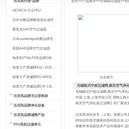
沃尼风代理*品牌
首页
>>
产品展示
>>
空调箱过滤器
>>
初
HETACH 日立FFU
日本仓敷品牌耐高温合成纤维过滤棉
爱美克AAF空气过滤器
日本cambridge剑桥品牌空气过滤器
美国AAF品牌空气过滤器
匈牙利产NILFISK品牌GM-80无尘室专用吸尘器
加拿大产虎威牌ASL-10无尘室专用吸尘器
加拿大产虎威牌AS-400无尘室专用吸尘器
点击放大
无锡板式中效过滤网,南京空气净
加拿大产虎威品牌CR-1无尘室专用吸尘器
无锡板式中效过滤网,南京空气净化
沃尼风品牌无尘室耗材
中国 上海 上海市松江区 泗陈公路
南京空气净化器过滤网】的厂家欢迎您1
沃尼风品牌净化设备
沃尼风净化技术（上海）有限公司是
沃尼风品牌滤网产品
的综合性技术服务的高科技企业,
FFU风机过滤单元
研教学等高新技术产业等领域中,设