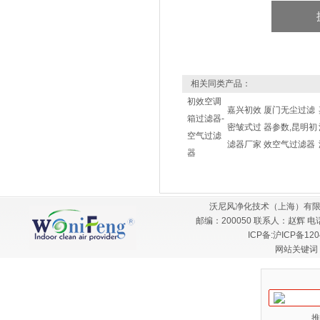
相关同类产品：
初效空调
嘉兴初效
厦门无尘过滤
箱过滤器-
密皱式过
器参数,昆明初
空气过滤
滤器厂家
效空气过滤器
器
沃尼风净化技术（上海）有限
邮编：200050 联系人：赵辉 电话：
ICP备:
沪ICP备120
网站关键词
推