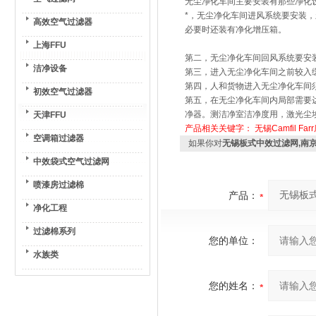
无尘净化车间主要安装有那些净化
*，无尘净化车间进风系统要安装，
高效空气过滤器
必要时还装有净化增压箱。
上海FFU
第二，无尘净化车间回风系统要安
洁净设备
第三，进入无尘净化车间之前较入
第四，人和货物进入无尘净化车间
初效空气过滤器
第五，在无尘净化车间内局部需要达
净器。测洁净室洁净度用，激光尘
天津FFU
产品相关关键字：
无锡Camfil
Fa
空调箱过滤器
如果你对
无锡板式中效过滤网,南
中效袋式空气过滤网
喷漆房过滤棉
产品：
净化工程
过滤棉系列
您的单位：
水族类
您的姓名：