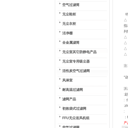
空气过滤筒
无尘鞋柜
特
△
无尘衣柜
指
列
洁净棚
△
全金属滤筒
△
△
无尘室其它防静电产品
△
无尘室专用吸尘器
注
活性炭空气过滤网
*
风淋室
沃
耐高温过滤网
:
滤网产品
: 
:z
初效袋式过滤网
:
：h
FFU无尘送风机组
产
空气过滤网