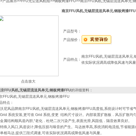
>>
产品展示
>>
FFU无尘送风机组
>>
钢板烤漆FFU
>>南京FFU风机,无锡层流送风单元,
南京FFU风机,无锡层流送风单元,钢板烤漆FFU
产品型号：
产品报价：
南京FFU风机,无锡层流送风单元,
产品特点：
依实际状况调高或降低风速与风量
点击放大
京FFU风机,无锡层流送风单元,钢板烤漆FFU
的详细资料：
京FFU风机,无锡层流送风单元,钢板烤漆FFU
品特点：
 沃尼风品牌南京FFU风机,无锡层流送风单元,钢板烤漆FFU高度低,系统设计时可节
 Grid 系统安装,更可依 Grid 系统,变更 结构尺寸设计。内部装置扩散板．风压扩散
 金属结构顺风道内胆,*老化．杜绝二次污染产生,表面光滑,风阻低．隔音效果良好。
 特殊入风口,风道设计,降低压损与噪音的产生。马达效率高,系统消耗电流低,节省能源
 单相马达,提供三段式调速,可依实际状况调高或降低风速与风量。