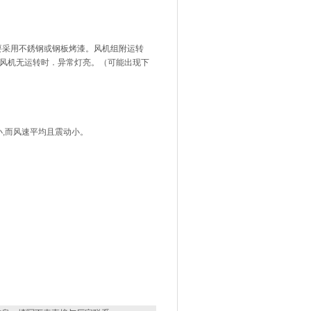
需要采用不銹钢或钢板烤漆。风机组附运转
下风机无运转时．异常灯亮。（可能出现下
故噪音小,而风速平均且震动小。