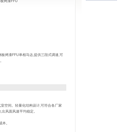
钢板烤漆FFU
钢板烤漆FFU单相马达,提供三段式调速,可
。
省气室空间。轻量化结构设计,可符合各厂家
均匀,出风面风速平均稳定。
成本。