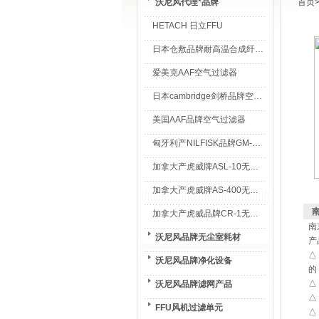
沃尼风代理*品牌
首页
HETACH 日立FFU
日本仓敷品牌耐高温合成纤维过滤棉
爱美克AAF空气过滤器
日本cambridge剑桥品牌空气过滤器
美国AAF品牌空气过滤器
匈牙利产NILFISK品牌GM-80无尘室专用吸尘器
加拿大产虎威牌ASL-10无尘室专用吸尘器
加拿大产虎威牌AS-400无尘室专用吸尘器
南
加拿大产虎威品牌CR-1无尘室专用吸尘器
南
沃尼风品牌无尘室耗材
产
△
沃尼风品牌净化设备
的
△
沃尼风品牌滤网产品
△
FFU风机过滤单元
△