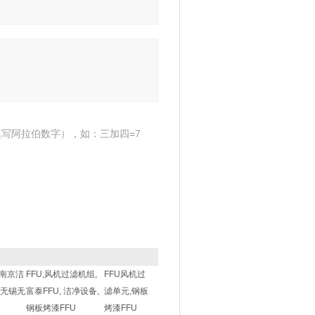
写阿拉伯数字），如：三加四=7
南京洁
FFU,风机过滤机组,
FFU风机过
,无锡无
富泰FFU, 洁净设备,
滤单元,钢板
钢板烤漆FFU
烤漆FFU