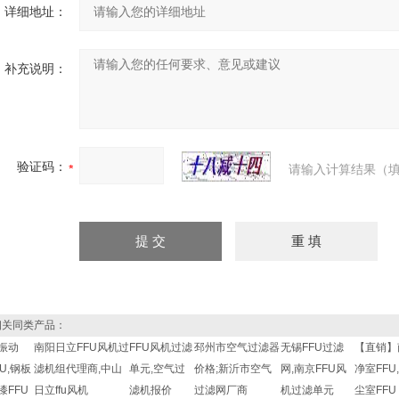
详细地址：
补充说明：
验证码：
请输入计算结果（填
关同类产品：
振动
南阳日立FFU风机过
FFU风机过滤
邳州市空气过滤器
无锡FFU过滤
【直销】
FU,钢板
滤机组代理商,中山
单元,空气过
价格;新沂市空气
网,南京FFU风
净室FFU
漆FFU
日立ffu风机
滤机报价
过滤网厂商
机过滤单元
尘室FFU