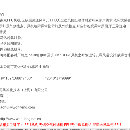
点：
 南京FFU风机,无锡层流送风单元,FFU无尘送风机组箱体材质可依客户需求,依环境
示灯及外接接点。风机组附异常指示灯及外接接点,可自行检视异常原因,于正常送电
情况） :
 马达超载跳脱。
 马达线圈烧毀。
 内部接线脱落。
 可搭配各种厂牌之 ceiling grid 及班 PA / ULPA 风机之叶输运转以导风道设计,
:本公司可定做各种非标尺寸,垂询!
赵辉*189*1688*7468* *2640*17*9899*
尼风净化技术（上海）有限公司
赵辉（）
传真:
haohui@wonifeng.com
ttp://www.wonifeng.net.cn
品相关关键字：
FFU风机
无锡空气过滤机
FFU无尘送风机组
层流送风单元
FFU