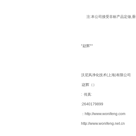
注
:
本公司接受非标产品定做
,
垂
*
赵辉
**
沃尼风净化技术
(
上海
)
有限公司
:
赵辉（）
:
传真
:
:2640179899
：
http://www.wonifeng.com
http://www.wonifeng.net.cn