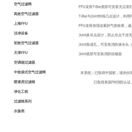
空气过滤网
FFU
龙骨
T-Bar
底部可安装无尘室
高效空气过滤器
T-Bar
与
Joint
特殊凸点设计，利用
上海FFU
FFU
龙骨加强迫紧的气密效果，减
洁净设备
Joint
多吊点设计，防止吊点干涉
初效空气过滤器
Joint
形成孔，可安装消防淋水头
天津FFU
Joint
底部可安装消防侦烟器
.
空调箱过滤器
中效袋式空气过滤网
本系统：已取得中国权，请勿仿
喷漆房过滤棉
已取得美国
FM
消防认证
净化工程
过滤棉系列
水族类