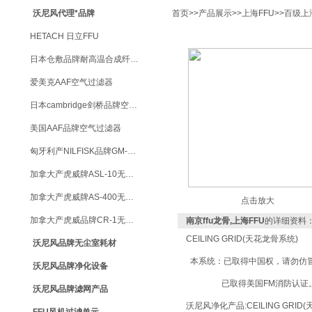
沃尼风代理*品牌
首页
>>
产品展示
>>
上海FFU
>>
百级上
HETACH 日立FFU
日本仓敷品牌耐高温合成纤维过滤棉
爱美克AAF空气过滤器
日本cambridge剑桥品牌空气过滤器
美国AAF品牌空气过滤器
匈牙利产NILFISK品牌GM-80无尘室专用吸尘器
加拿大产虎威牌ASL-10无尘室专用吸尘器
加拿大产虎威牌AS-400无尘室专用吸尘器
点击放大
加拿大产虎威品牌CR-1无尘室专用吸尘器
南京ffu龙骨,上海FFU
的详细资料
CEILING GRID(
天花龙骨系统
)
沃尼风品牌无尘室耗材
本系统：已取得中国权，请勿仿
沃尼风品牌净化设备
已取得美国
FM
消防认证
沃尼风品牌滤网产品
沃尼风净化产品
:CEILING GRID(