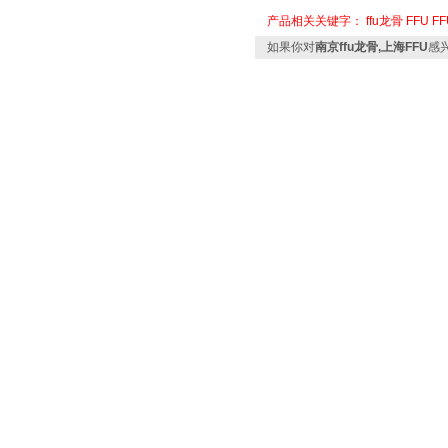
产品相关关键字：
ffu龙骨
FFU
F
如果你对
南京ffu龙骨,上海FFU
感