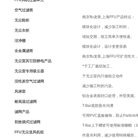
FFU风机过滤单元
空气过滤筒
南京ffu龙骨,上海FFU
产品特点：
无尘鞋柜
模块化设计，减少加工时间，
无尘衣柜
缩短交期，组立简单方便快速。
洁净棚
模块化设计，设计变更容易
全金属滤筒
南京ffu龙骨,上海FFU
可扩充性大
无尘室其它防静电产品
*于工厂裁切加工，
无尘室专用吸尘器
于无尘室内只做组立动作
活性炭空气过滤网
减少施工时的污染。
风淋室
铝合金表面封口处理，外型美观。
耐高温过滤网
T-Bar
底部悬吊沟漕
滤网产品
可用
PVC
盖板修饰，防止
Particle
初效袋式过滤网
T-Bar
上下槽皆可使用标准螺帽（
3
FFU无尘送风机组
作悬吊利用，减少使用特殊螺丝，