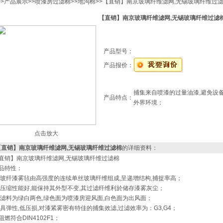
>>
产品展示
>>
喷漆房过滤棉
>>
地沟棉
>>【直销】南京玻璃纤维滤网,无锡玻璃纤维过
【直销】南京玻璃纤维滤网,无锡玻璃纤维过滤
产品型号：
产品报价：
捕集来自喷漆的过量油漆,避免设
产品特点：
外界环境；
点击放大
【直销】南京玻璃纤维滤网,无锡玻璃纤维过滤棉
的详细资料：
直销】南京玻璃纤维滤网,无锡玻璃纤维过滤棉
品特性：
 玻纤漆雾毡由高强度的连续单丝玻璃纤维组成,呈递增结构,捕捉率高；
 压缩性能好,能保持其外型不变,其过滤纤维利於储存漆雾灰尘；
 滤料为绿白两色,绿色面为喷漆房迎风面,白色面为出风面；
 具弹性,低压损,对漆紧雾密有特佳的捕集效滤,过滤效率为：G3,G4；
 阻燃符合DIN4102F1；