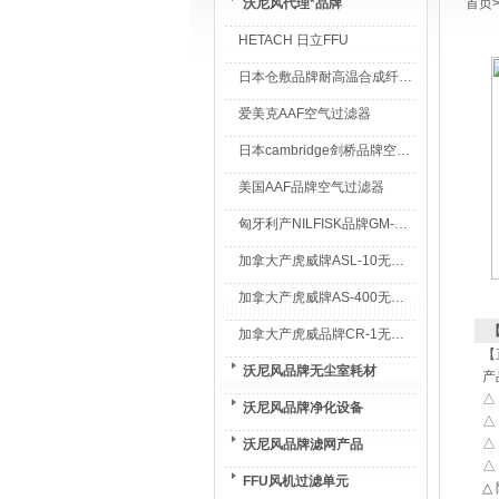
沃尼风代理*品牌
首页
HETACH 日立FFU
日本仓敷品牌耐高温合成纤维过滤棉
爱美克AAF空气过滤器
日本cambridge剑桥品牌空气过滤器
美国AAF品牌空气过滤器
匈牙利产NILFISK品牌GM-80无尘室专用吸尘器
加拿大产虎威牌ASL-10无尘室专用吸尘器
加拿大产虎威牌AS-400无尘室专用吸尘器
加拿大产虎威品牌CR-1无尘室专用吸尘器
【
沃尼风品牌无尘室耗材
产
△
沃尼风品牌净化设备
△
△
沃尼风品牌滤网产品
△
FFU风机过滤单元
△