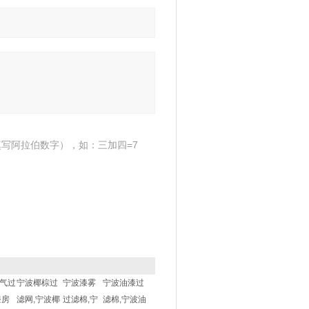
写阿拉伯数字），如：三加四=7
气过
宁波椰棕过
宁波漆雾
宁波油漆过
漆房
滤网,宁波椰
过滤棉,宁
滤棉,宁波油