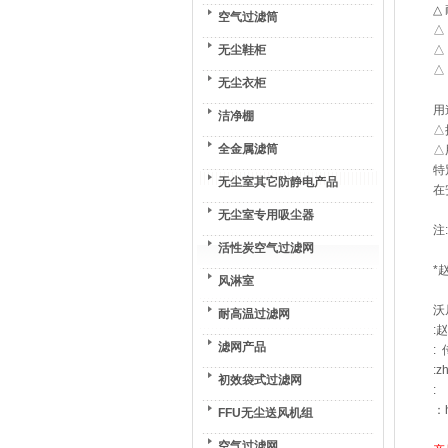
△
空气过滤筒
△
无尘鞋柜
△
△
无尘衣柜
用
洁净棚
△
全金属滤筒
△
特
无尘室其它防静电产品
在
无尘室专用吸尘器
注
活性炭空气过滤网
*
风淋室
沃
耐高温过滤网
:
滤网产品
: 
:z
初效袋式过滤网
:
：h
FFU无尘送风机组
空气过滤网