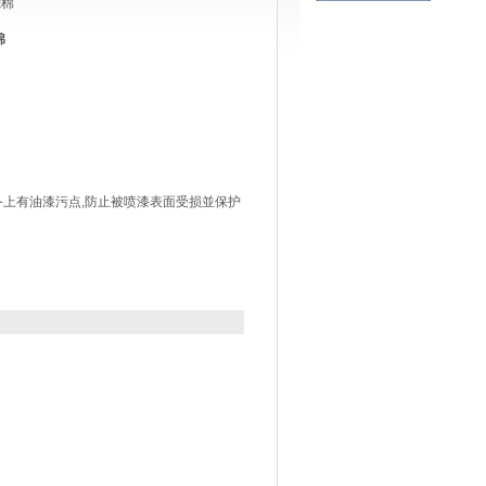
滤棉
棉
备上有油漆污点,防止被喷漆表面受损並保护