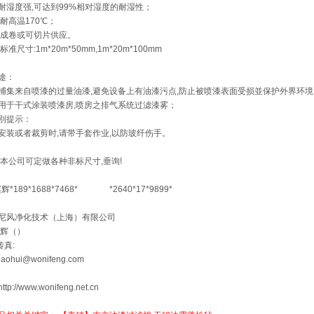
 耐湿度强,可达到99%相对湿度的耐湿性；
 耐高温170℃；
 成卷或可切片供应。
 标准尺寸:1m*20m*50mm,1m*20m*100mm
途：
捕集来自喷漆的过量油漆,避免设备上有油漆污点,防止被喷漆表面受损並保护外界环境
用于干式涂装喷漆房,喷房之排气系统过滤漆雾；
別提示：
安装或者裁剪时,请带手套作业,以防玻纤伤手。
:本公司可定做各种非标尺寸,垂询!
赵辉*189*1688*7468* *2640*17*9899*
尼风净化技术（上海）有限公司
赵辉（）
传真:
haohui@wonifeng.com
ttp://www.wonifeng.net.cn