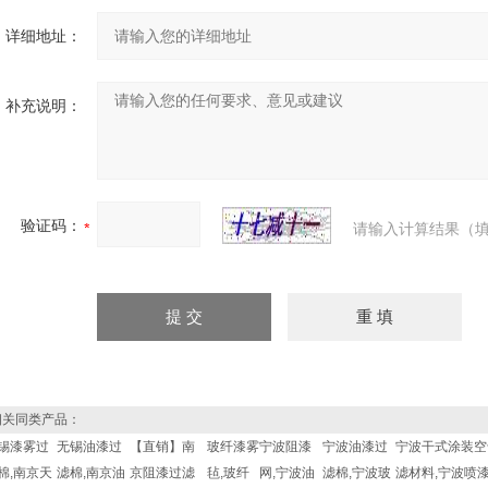
详细地址：
补充说明：
验证码：
请输入计算结果（填
关同类产品：
锡漆雾过
无锡油漆过
【直销】南
玻纤漆雾
宁波阻漆
宁波油漆过
宁波干式涂装空
棉,南京天
滤棉,南京油
京阻漆过滤
毡,玻纤
网,宁波油
滤棉,宁波玻
滤材料,宁波喷