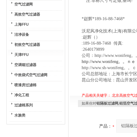
注:非标尺寸可定做,垂询!
空气过滤网
高效空气过滤器
*赵辉*189-16-88-7468*
上海FFU
沃尼风净化技术(上海)有限公
洁净设备
:赵辉（）
:189-16-88-7468 传真:
初效空气过滤器
:
2640179899
天津FFU
公司：http://www.wonifen
http://www.wonifeng。。ｎｅ
空调箱过滤器
http://www.sh-wonifeng。
公司总部地址：上海市长宁区宣
中效袋式空气过滤网
昆山分公司地址：昆山开发区杨
喷漆房过滤棉
净化工程
产品相关关键字：
北京高效空气
如果你对
铝隔板过滤网,铝箔空气
过滤棉系列
水族类
产品：