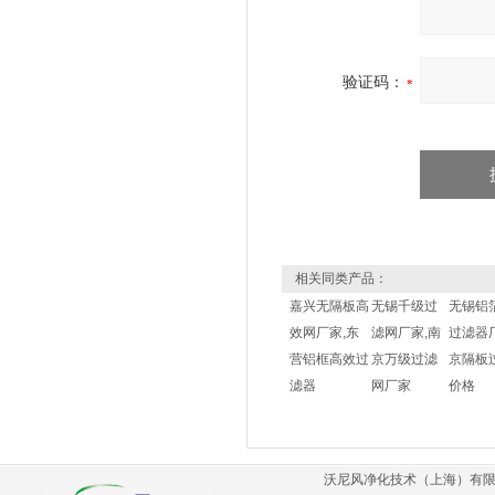
验证码：
相关同类产品：
嘉兴无隔板高
无锡千级过
无锡铝
效网厂家,东
滤网厂家,南
过滤器
营铝框高效过
京万级过滤
京隔板
滤器
网厂家
价格
沃尼风净化技术（上海）有限