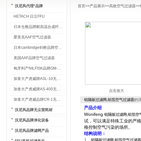
沃尼风代理*品牌
首页
>>
产品展示
>>
高效空气过滤器
>>
HETACH 日立FFU
日本仓敷品牌耐高温合成纤维过滤棉
爱美克AAF空气过滤器
日本cambridge剑桥品牌空气过滤器
美国AAF品牌空气过滤器
匈牙利产NILFISK品牌GM-80无尘室专用吸尘器
加拿大产虎威牌ASL-10无尘室专用吸尘器
加拿大产虎威牌AS-400无尘室专用吸尘器
点击放大
加拿大产虎威品牌CR-1无尘室专用吸尘器
铝隔板过滤网,铝箔空气过滤器
的
产品介绍
沃尼风品牌无尘室耗材
Wonifeng
铝隔板过滤网,铝箔空
沃尼风品牌净化设备
试，可以满足特殊工业的严
格控制空气污染的场所。
沃尼风品牌滤网产品
结构说明：
1、
铝隔板过滤网,铝箔空气过滤器