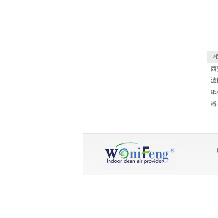
相
西
滤
纸
器