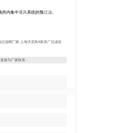
场所内集中
通风
系统的预
过滤
。
场过滤网厂家-上海沃尼风4家具厂过滤设
表直接与厂家联系：