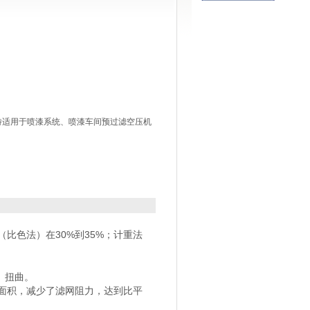
​特适用于喷漆系统、喷漆车间预过滤空压机
比色法）在30%到35%；计重法
、扭曲。
面积，减少了滤网阻力，达到比平