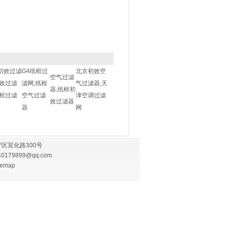
初效过滤
G4纸框过
北京初效空
空气过滤
初效过滤
滤网,纸框
气过滤器,天
器,纸框初
纸框过滤
空气过滤
津空调过滤
效过滤器
器
网
区宣化路300号
40179899@qq.com
temap