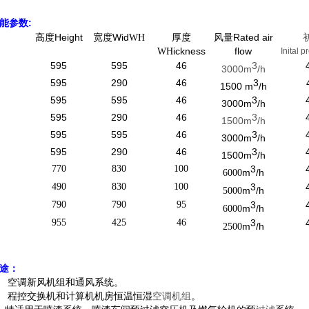
能参数:
高度Height
宽度Wid
厚度
风量Rated air
WH
ickness
flow
WH
Inital 
595
595
46
3
3000m
/h
595
290
46
3
1500 m
/h
595
595
46
3
3000m
/h
595
290
46
3
1500m
/h
595
595
46
3
3000m
/h
595
290
46
3
1500m
/h
770
830
100
3
m
/h
6000
490
830
100
3
m
/h
5000
790
790
95
3
m
/h
6000
955
425
46
3
m
/h
2500
途：
、 空调新风机组和通风系统。
、 程控交换机和计算机机房恒温恒湿
空调机组
。