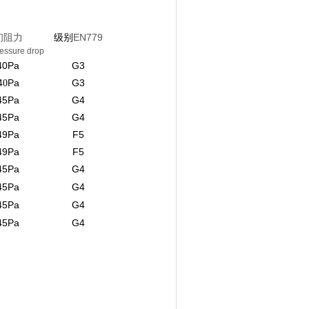
初阻力
级别
EN779
pressure drop
40Pa
G3
4
Pa
G3
0
45Pa
G4
45Pa
G4
49Pa
F5
49Pa
F5
45Pa
G4
45Pa
G4
45Pa
G4
45Pa
G4