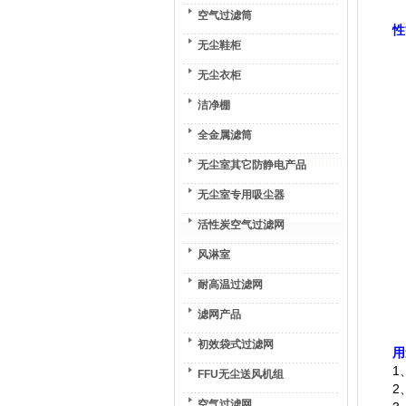
空气过滤筒
性
无尘鞋柜
无尘衣柜
洁净棚
全金属滤筒
无尘室其它防静电产品
无尘室专用吸尘器
活性炭空气过滤网
风淋室
耐高温过滤网
滤网产品
初效袋式过滤网
用
1
FFU无尘送风机组
2
空气过滤网