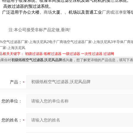
、
特适用于喷漆系统、喷漆车间预过滤空压机及燃气轮机的预
过滤
系统。
、 高效过滤器的预过滤系统。
、
广泛适用于办公大楼、
商场
大厦、、机场以及普通工业
厂房或洁净室
等
:本公司接受非标产品定做,垂询!
5%空气过滤器厂家-上海沃尼风2电子厂商场空气过滤器厂家-上海沃尼风3半导体厂商
厂家-上海沃尼风
品相关关键字：
初级过滤器
纸框过滤器
一级过滤器
一次性过滤器
过滤网
果你对
初级纸框空气过滤器,沃尼风品牌
感兴趣，想了解更详细的产品信息，填写下
产品：
您的单位：
您的姓名：