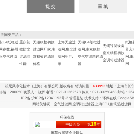
关同类产品：
安G4纸框过
重庆初
无锡纸框初效
上海无尘过
无锡G4纸框过
纸框
无锡过滤设备,
网参数,福州
效防尘
过滤网厂家,南
滤网,集尘过
滤网,南京纸框
器,
南京纸框初效
框空气过滤
过滤网
京初效过滤器
滤网生产厂
空气空调箱过滤
网,
空调箱过滤器
性能
价格
家
器
网
沃尼风净化技术（上海）有限公司 版权所有 总访问量：
433952
地址：上海市长宁
邮编：200050 联系人：赵辉 电话：021-31262578 传真：021-33250468 邮箱：
26
ICP备:
沪ICP备12041193号-2
管理登陆
技术支持：
环保在线
GoogleSi
网站关键词：空气过滤网,空调箱过滤器,上海FFU,耐高温过滤网
环保在线
16
中级会员
第
年
推荐收藏该企业网站