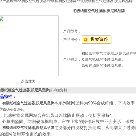
>>
产品展示
>>
初效空气过滤器
>>
纸框初效过滤网
>>初级纸框空气过滤器,沃尼风品牌
初级纸框空气过滤器,沃尼风品牌
产品型号：
产品报价：
初级纸框空气过滤器,沃尼风品牌
产品特点：
及燃气轮机的预过滤系统。
高效过滤器的预过滤系统。
点击放大
初级纸框空气过滤器,沃尼风品牌
的详细资料：
品特性：
、
本系列滤网滤料为99%合成纤维，平均效率（
初级纸框空气过滤器,沃尼风品牌
为90%-93%。
、 此滤材将金属网粘合在出风口以端防止振动，使折景保持*。
、外框由坚固、防潮硬纸框制成。它在正常的操作环境中不会变形、破裂
、
过滤部分由滤材打折而成，从而增大了过滤
初级纸框空气过滤器,沃尼风品牌
的滤网使用寿命更长的效果。