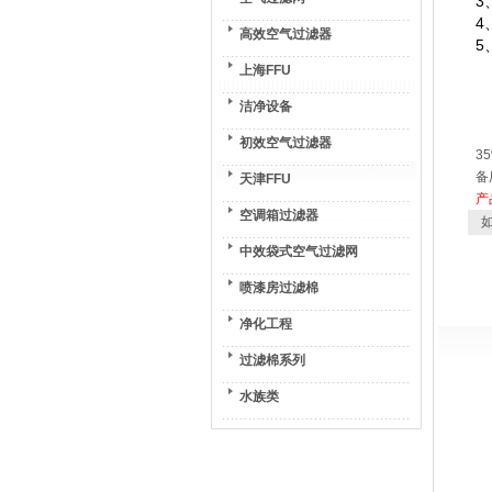
3
4
高效空气过滤器
5
上海FFU
洁净设备
注
初效空气过滤器
3
备
天津FFU
产
空调箱过滤器
如
中效袋式空气过滤网
喷漆房过滤棉
净化工程
过滤棉系列
水族类