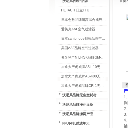
沃尼风代理*品牌
首页
HETACH 日立FFU
日本仓敷品牌耐高温合成纤维过滤棉
爱美克AAF空气过滤器
日本cambridge剑桥品牌空气过滤器
美国AAF品牌空气过滤器
匈牙利产NILFISK品牌GM-80无尘室专用吸尘器
加拿大产虎威牌ASL-10无尘室专用吸尘器
加拿大产虎威牌AS-400无尘室专用吸尘器
加拿大产虎威品牌CR-1无尘室专用吸尘器
产
沃尼风品牌无尘室耗材
1
则
沃尼风品牌净化设备
2
沃尼风品牌滤网产品
3
4
FFU风机过滤单元
铺