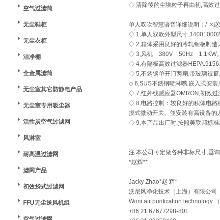
◇ 清除後的尘埃粒子再由初,高效
空气过滤筒
无尘鞋柜
单人双吹智慧语音详细说明：/ ×赵
◇ 1,单人双吹外型尺寸,140010002
无尘衣柜
◇ 2,箱体采用良好的冷轧钢板制
◇ 3,风机 380V 50Hz 1.1K
洁净棚
◇ 4,有隔板高效过滤器HEPA.91561
全金属滤筒
◇ 5,不銹钢单开门两扇,带玻璃视窗
◇ 6,SUS不銹钢喷淋嘴,嵌入式安
无尘室其它防静电产品
◇ 7,红外线感应器OMRON,初效过
◇ 8,电路控制：较良好的积体电路板
无尘室专用吸尘器
摸式微动开关。並安装有高设备的
活性炭空气过滤网
◇ 9,本产品出厂时,按照美联邦标准
风淋室
注:本公司可定做各种非标尺寸,垂询
耐高温过滤网
*赵辉**
滤网产品
Jacky Zhao*赵 辉*
初效袋式过滤网
沃尼风净化技术（上海）有限公司
Woni air purification technology 
FFU无尘送风机组
+86 21 67677298-801
空气过滤网