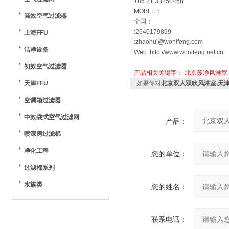
+86 21 33250468
MOBLE：
高效空气过滤器
全国：
:2640179899
上海FFU
:zhaohui@wonifeng.com
洁净设备
Web: http://www.wonifeng.net.cn
初效空气过滤器
产品相关关键字：
北京苏净风淋室
天津FFU
如果你对
北京双人双吹风淋室,天
空调箱过滤器
中效袋式空气过滤网
产品：
喷漆房过滤棉
净化工程
您的单位：
过滤棉系列
水族类
您的姓名：
联系电话：