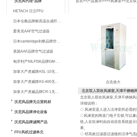
沃尼风代理*品牌
首页
>>
产品展示
>>>>
风淋室
>>北京
HETACH 日立FFU
日本仓敷品牌耐高温合成纤维过滤棉
爱美克AAF空气过滤器
日本cambridge剑桥品牌空气过滤器
美国AAF品牌空气过滤器
匈牙利产NILFISK品牌GM-80无尘室专用吸尘器
加拿大产虎威牌ASL-10无尘室专用吸尘器
加拿大产虎威牌AS-400无尘室专用吸尘器
点击放大
北京双人双吹风淋室,天津不锈钢
加拿大产虎威品牌CR-1无尘室专用吸尘器
北京双人双吹风淋室,天津不锈钢风
沃尼风品牌无尘室耗材
详细说明：
◇ 风淋室是人进入洁净室所必需的
沃尼风品牌净化设备
◇风淋室的两道门电子互锁,可以兼
统,人在吹淋时由自动语音系统提示
沃尼风品牌滤网产品
果,
FFU风机过滤单元
◇ 经高效过滤器过滤後的洁净气流