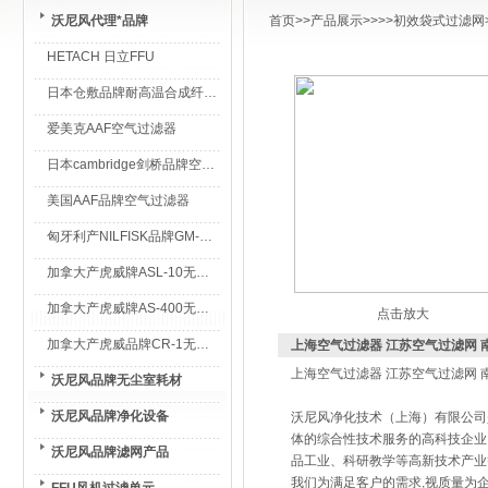
沃尼风代理*品牌
首页
>>
产品展示
>>>>
初效袋式过滤网
HETACH 日立FFU
日本仓敷品牌耐高温合成纤维过滤棉
爱美克AAF空气过滤器
日本cambridge剑桥品牌空气过滤器
美国AAF品牌空气过滤器
匈牙利产NILFISK品牌GM-80无尘室专用吸尘器
加拿大产虎威牌ASL-10无尘室专用吸尘器
加拿大产虎威牌AS-400无尘室专用吸尘器
点击放大
加拿大产虎威品牌CR-1无尘室专用吸尘器
上海空气过滤器 江苏空气过滤网 
上海空气过滤器 江苏空气过滤网 
沃尼风品牌无尘室耗材
沃尼风品牌净化设备
沃尼风净化技术（上海）有限公司
体的综合性技术服务的高科技企业
沃尼风品牌滤网产品
品工业、科研教学等高新技术产业
我们为满足客户的需求,视质量为