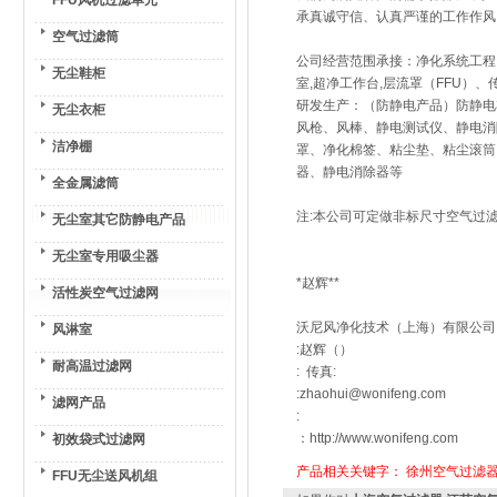
FFU风机过滤单元
承真诚守信、认真严谨的工作作风
空气过滤筒
公司经营范围承接：净化系统工程
无尘鞋柜
室,超净工作台,层流罩（FFU
研发生产：（防静电产品）防静电
无尘衣柜
风枪、风棒、静电测试仪、静电消
洁净棚
罩、净化棉签、粘尘垫、粘尘滚筒
器、静电消除器等
全金属滤筒
注:本公司可定做非标尺寸空气过滤
无尘室其它防静电产品
无尘室专用吸尘器
*赵辉**
活性炭空气过滤网
沃尼风净化技术（上海）有限公司
风淋室
:赵辉（）
耐高温过滤网
: 传真:
:zhaohui@wonifeng.com
滤网产品
:
：http://www.wonifeng.com
初效袋式过滤网
产品相关关键字：
徐州空气过滤器
FFU无尘送风机组