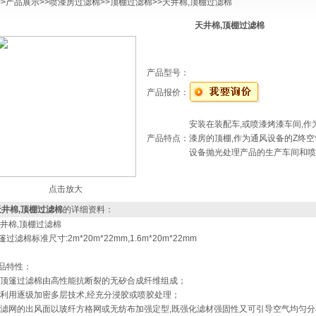
>>
产品展示
>>
喷漆房过滤棉
>>
顶棚过滤棉
>>天井棉,顶棚过滤棉
天井棉,顶棚过滤棉
产品型号：
产品报价：
安装在装配车,或喷漆烤漆车间,作
产品特点：
漆房的顶棚,作为通风设备的Z终
设备抛光处理产品的生产车间和喷
点击放大
天井棉,顶棚过滤棉
的详细资料：
井棉,顶棚过滤棉
篷过滤棉标准尺寸:2m*20m*22mm,1.6m*20m*22mm
品特性：
 顶篷过滤棉由高性能抗断裂的无矽合成纤维组成；
 利用逐级加密多层技术,经充分浸胶或喷胶处理；
 滤网的出风面以玻纤方格网或无纺布加强定型,既强化滤材强固性又可引导空气均匀