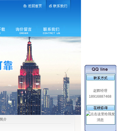
赵辉经理
18916887468
品简介