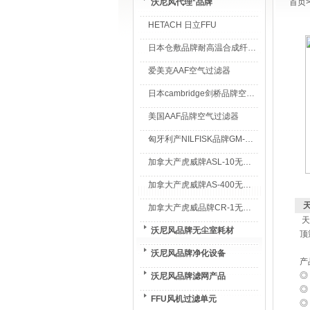
沃尼风代理*品牌
首页
HETACH 日立FFU
日本仓敷品牌耐高温合成纤维过滤棉
爱美克AAF空气过滤器
日本cambridge剑桥品牌空气过滤器
美国AAF品牌空气过滤器
匈牙利产NILFISK品牌GM-80无尘室专用吸尘器
加拿大产虎威牌ASL-10无尘室专用吸尘器
加拿大产虎威牌AS-400无尘室专用吸尘器
加拿大产虎威品牌CR-1无尘室专用吸尘器
天
沃尼风品牌无尘室耗材
顶
沃尼风品牌净化设备
产
◎
沃尼风品牌滤网产品
◎
FFU风机过滤单元
◎