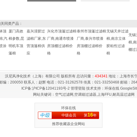
关同类产品：
林顶
厦门高效
嘉兴浸胶过
兴化市顶篷过滤棉
泰州市顶篷过滤棉
无锡天井过滤
无锡
棉,汽
棉参数,昆
滤棉厂家,东
厂商,南通市喷漆
厂商,泰兴市喷漆
棉,南京立体
棉,
喷涂
明机车顶
营顶篷棉供
房顶棚过滤棉价
房顶棚过滤棉价
胶粘性过滤
棚过
篷棉
应
格
格
棉
沃尼风净化技术（上海）有限公司 版权所有 总访问量：
434341
地址：上海市长宁
邮编：200050 联系人：赵辉 电话：021-31262578 传真：021-33250468 邮箱：
26
ICP备:
沪ICP备12041193号-2
管理登陆
技术支持：
环保在线
GoogleSi
网站关键词：空气过滤网,空调箱过滤器,上海FFU,耐高温过滤网
环保在线
16
中级会员
第
年
推荐收藏该企业网站