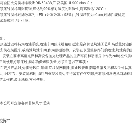
 符合防火分类标准欧洲DIN53438,F1及美国UL900,class2；
 顶篷过滤棉耐湿度强,可达到99%相对湿度的耐湿性,耐高温达120℃；
 顶篷过滤棉过滤效率为：F5（计重效率：98%）,过滤精度为≥1um,过滤性能稳定
 成卷或可切片供应。
途：
 顶篷过滤棉特为喷漆系统,喷漆车间的末端精细过滤,是高价值烤漆工艺和高质量烤漆
 安装在装配车,或喷漆烤漆车间,作为顶棚滤棉。安装在表面整修部门的喷漆,烤漆房的顶
。安装在要求高度光泽和高设备抛光处理产品的生产车间和喷漆房中作为zui终空气供
正确使用好顶篷过滤棉,确保烤漆质量,必須注意以下事项：
 在更换产品时,先将进风口,顶棚,底板滤网拆除,将通风管道,阴暗角落及易积灰尘处认
1小时左右。安装滤棉时,滤料与框架和周边不得留有任何空隙,先将顶棚及进风口滤棉装
洁工作後,装上地棉,方可使用。
:本公司可定做各种非标尺寸,垂询!
赵辉**