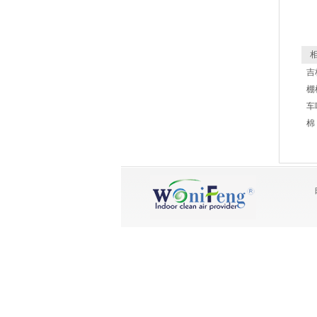
相
吉
棚
车
棉