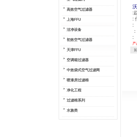
高效空气过滤器
:
:
上海FFU
:
洁净设备
：
:
初效空气过滤器
产
天津FFU
如
空调箱过滤器
中效袋式空气过滤网
喷漆房过滤棉
净化工程
过滤棉系列
水族类