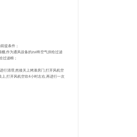
的前提条件；
棚,作为通风设备的zui终空气供给过滤
给过滤棉；
真进行清理,然後关上烤漆房门,打开风机空
上,打开风机空吹4小时左右,再进行一次