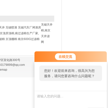
无锡天井
天井
无锡喷漆
无锡汽车厂烤漆房
棉,南京
南京顶
房顶棉,南
过滤棉生产厂家,
天井滤
滤棉
京顶棚棉
南京600G过滤棉
网
在线交流
区宣化路300号
40179899@qq.com
temap
您好！欢迎前来咨询，很高兴为您
服务，请问您要咨询什么问题呢？