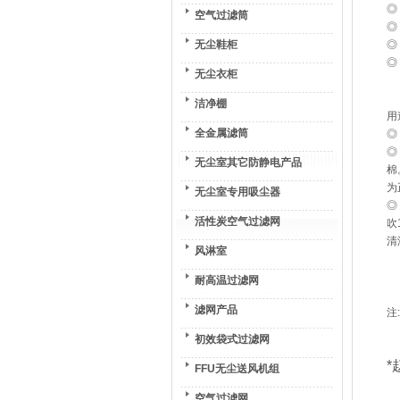
◎
空气过滤筒
◎
无尘鞋柜
◎
◎
无尘衣柜
洁净棚
用
全金属滤筒
◎
◎
无尘室其它防静电产品
棉
为
无尘室专用吸尘器
◎
活性炭空气过滤网
吹
清
风淋室
耐高温过滤网
滤网产品
注
初效袋式过滤网
*
FFU无尘送风机组
空气过滤网