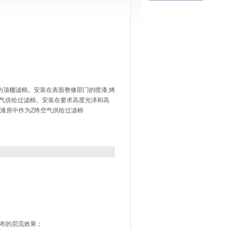
为顶棚滤棉。安装在表面整修部门的喷漆,烤
空气供给过滤棉。安装在要求高度光泽和高
漆房中作为Z终空气供给过滤棉
分布的层流效果；