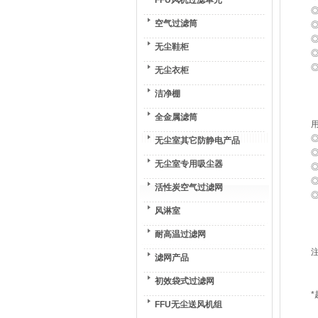
FFU风机过滤单元
空气过滤筒
◎
无尘鞋柜
◎
无尘衣柜
洁净棚
全金属滤筒
无尘室其它防静电产品
无尘室专用吸尘器
活性炭空气过滤网
◎
风淋室
耐高温过滤网
注
滤网产品
初效袋式过滤网
*
FFU无尘送风机组