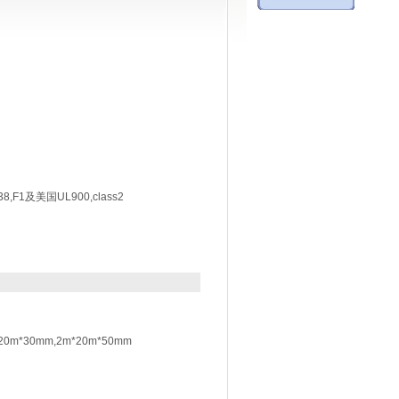
F1及美国UL900,class2
20m*30mm,2m*20m*50mm