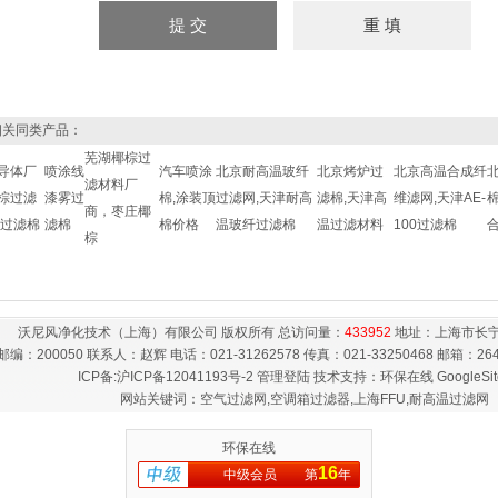
关同类产品：
芜湖椰棕过
导体厂
喷涂线
汽车喷涂
北京耐高温玻纤
北京烤炉过
北京高温合成纤
滤材料厂
棕过滤
漆雾过
棉,涂装顶
过滤网,天津耐高
滤棉,天津高
维滤网,天津AE-
棉
商，枣庄椰
,过滤棉
滤棉
棉价格
温玻纤过滤棉
温过滤材料
100过滤棉
棕
沃尼风净化技术（上海）有限公司 版权所有 总访问量：
433952
地址：上海市长宁
邮编：200050 联系人：赵辉 电话：021-31262578 传真：021-33250468 邮箱：
26
ICP备:
沪ICP备12041193号-2
管理登陆
技术支持：
环保在线
GoogleSi
网站关键词：空气过滤网,空调箱过滤器,上海FFU,耐高温过滤网
环保在线
16
中级会员
第
年