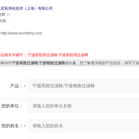
沃
尼
风
净
化
技
术
（
上
海
）
有
限
公
司
赵辉（）
 传真:
http://www.wonifeng.com
产品相关关键字：
宁波医院用过滤棉
宁波医院用过滤网
果你对
宁波高效过滤棉,宁波细效过滤棉
感兴趣，想了解更详细的产品信息，填写下
产品：
您的单位：
您的姓名：