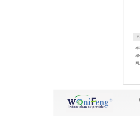
相
半
椰
网