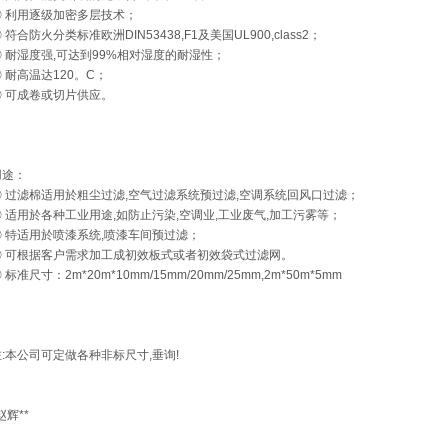
◎ 利用逐级加密多层技术；
 符合防火分类标准欧洲DIN53438,F1及美国UL900,class2；
◎ 耐湿度强,可达到99%相对湿度的耐湿性；
 耐高温达120。C；
◎ 可成卷或切片供应。
用途：
◎ 过滤棉适用於粗尘过滤,空气过滤系统预过滤,空调系统回风口过滤；
◎ 适用於各种工业用途,如防止污染,空调业,工业废气,加工污雾等；
◎ 特适用於喷漆系统,喷漆车间预过滤；
◎ 可根据客户需求加工成初效板式或者初效袋式过滤网。
 标准尺寸：2m*20m*10mm/15mm/20mm/25mm,2m*50m*5mm
:本公司可定做各种非标尺寸,垂询!
赵辉**