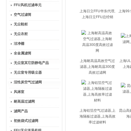
FFU风机过滤单元
上海日立FFU华东代理,
上海99
空气过滤筒
上海日立FFU总经销
无尘鞋柜
无尘衣柜
洁净棚
全金属滤筒
上海耐高温高效空气过
上海UL
无尘室其它防静电产品
滤器,上海耐高温300度
上海
无尘室专用吸尘器
高效过滤网
活性炭空气过滤网
风淋室
耐高温过滤网
上海铝箔空气过滤器,上
昆山高
滤网产品
海隔板过滤器,上海高效
海
初效袋式过滤网
率过滤材料
FFU无尘送风机组