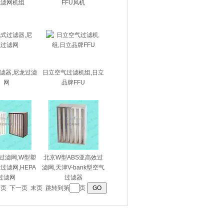
机滤网机组
FFU风机
滤器,尼龙过滤
日立空气过滤机组,日立
网
品牌FFU
过滤网,W型塑
北京W型ABS亚高效过
过滤网,HEPA
滤网,天津V-bank型空气
过滤网
过滤器
一页
下一页
末页
跳转到第
页