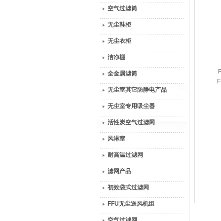
空气过滤筒
无尘鞋柜
无尘衣柜
洁净棚
全金属滤筒
无尘室其它防静电产品
无尘室专用吸尘器
活性炭空气过滤网
风淋室
耐高温过滤网
滤网产品
初效袋式过滤网
FFU无尘送风机组
空气过滤网