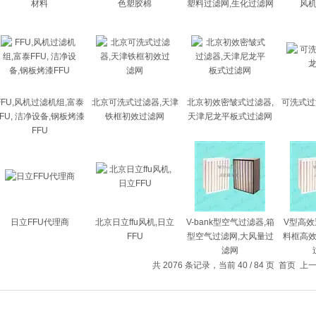
材料
色塑胶棉
塑料过滤网,生化过滤网
风
FFU,风机过滤机组,富泰
北京可洗式过滤器,天津
北京初效密皱式过滤器,
可洗式过
FFU, 洁净设备,钢板烤漆
铁框初效过滤网
天津尼龙平板式过滤网
FFU
日立FFU代理商
北京日立ffu风机,日立
V-bank型空气过滤器,箱
V型高效
FFU
型空气过滤网,大风量过
料框高效
滤网
共 2076 条记录，当前 40 / 84 页
首页
上